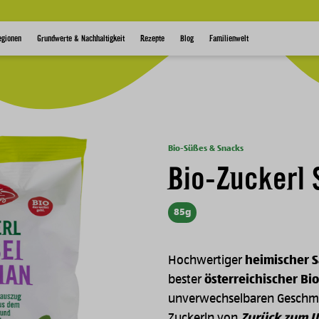
egionen
Grundwerte & Nachhaltigkeit
Rezepte
Blog
Familienwelt
Bio-Süßes & Snacks
Bio-Zuckerl 
85g
Hochwertiger
heimischer 
bester
österreichischer B
unverwechselbaren Geschma
Zuckerln von
Zurück zum 