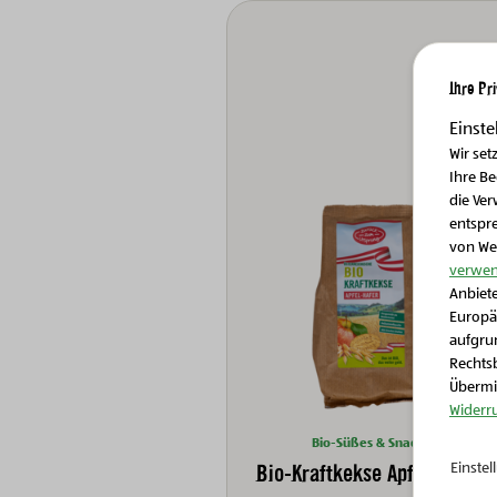
Ihre Pr
Einste
Wir set
Ihre B
die Ver
entspr
von We
verwen
Anbiete
Europä
aufgrun
Rechtsb
Übermit
Widerr
Bio-Süßes & Snacks
Bio-Kraftkekse Apfel-Hafer
Einste