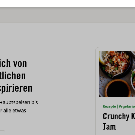
ich von
tlichen
pirieren
 Hauptspeisen bis
Rezepte | Vegetaris
ür alle etwas
Crunchy K
Tam