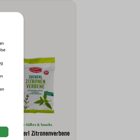
an
ise
ng
an
hen
Bio-Süßes & Snacks
Bio-Zuckerl Zitronenverbene