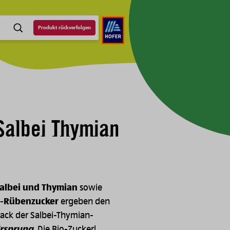
Produkt rückverfolgen
SUCHE
Salbei Thymian
Salbei und Thymian
sowie
io-Rübenzucker
ergeben den
ck der Salbei-Thymian-
Ursprung
. Die Bio-Zuckerl