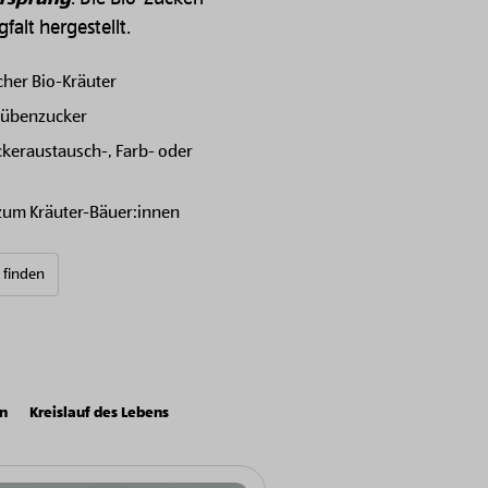
falt hergestellt.
cher Bio-Kräuter
-Rübenzucker
eraustausch-, Farb- oder
 zum Kräuter-Bäuer:innen
e finden
on
Kreislauf des Lebens