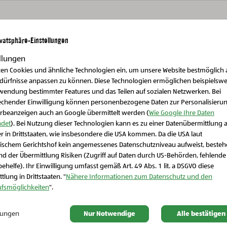
Weitere Produkte
ivatsphäre-Einstellungen
llungen
zen Cookies und ähnliche Technologien ein, um unsere Website bestmöglich 
edürfnisse anpassen zu können. Diese Technologien ermöglichen beispielswe
wendung bestimmter Features und das Teilen auf sozialen Netzwerken. Bei
echender Einwilligung können personenbezogene Daten zur Personalisieru
rbeanzeigen auch an Google übermittelt werden (
Wie Google Ihre Daten
det
). Bei Nutzung dieser Technologien kann es zu einer Datenübermittlung 
r in Drittstaaten, wie insbesondere die USA kommen. Da die USA laut
Schließen Sie dieses Feld
ischem Gerichtshof kein angemessenes Datenschutzniveau aufweist, beste
d der Übermittlung Risiken (Zugriff auf Daten durch US-Behörden, fehlende
ehelfe). Ihr Einwilligung umfasst gemäß Art. 49 Abs. 1 lit. a DSGVO diese
tlung in Drittstaaten. "
Nähere Informationen zum Datenschutz und den
ufsmöglichkeiten
".
Bio-Süßes & Snacks
Bio-Süßes & Snacks
Bio-Fruchtsnack Apfel-
Bio-Fruchtsnack Apfel-
llungen
Nur Notwendige
Alle bestätigen
Banane-Erdbeere
Banane-Himbeere