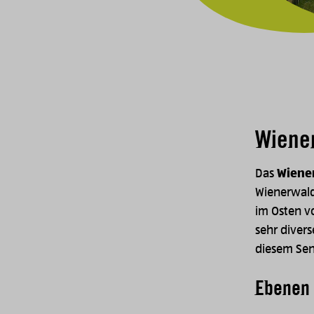
Wiene
Das
Wiene
Wienerwald 
im Osten v
sehr diver
diesem Se
Ebenen 