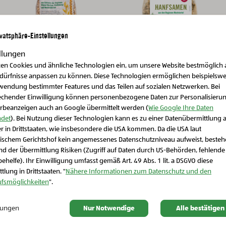
ivatsphäre-Einstellungen
llungen
zen Cookies und ähnliche Technologien ein, um unsere Website bestmöglich 
edürfnisse anpassen zu können. Diese Technologien ermöglichen beispielswe
Bio-Vorratskammer
Bio-Müsli & Porridge
Bio-Vorratskammer
Bio-Müsli & Porridg
wendung bestimmter Features und das Teilen auf sozialen Netzwerken. Bei
Bio-Vielkorn-Flocken
BIO-Hanfsamen
echender Einwilligung können personenbezogene Daten zur Personalisieru
rbeanzeigen auch an Google übermittelt werden (
Wie Google Ihre Daten
det
). Bei Nutzung dieser Technologien kann es zu einer Datenübermittlung 
r in Drittstaaten, wie insbesondere die USA kommen. Da die USA laut
Schließen Sie dieses Feld
ischem Gerichtshof kein angemessenes Datenschutzniveau aufweist, beste
d der Übermittlung Risiken (Zugriff auf Daten durch US-Behörden, fehlende
ehelfe). Ihr Einwilligung umfasst gemäß Art. 49 Abs. 1 lit. a DSGVO diese
tlung in Drittstaaten. "
Nähere Informationen zum Datenschutz und den
ufsmöglichkeiten
".
llungen
Nur Notwendige
Alle bestätigen
Weitere Regionen entdecken