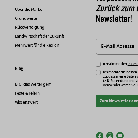
Zurück zum 
Über die Marke
Newsletter!
Grundwerte
Rückverfolgung
Landwirtschaft der Zukunft
Mehrwert für die Region
Ich stimme den
Daten
Blog
Ich möchte die besten
zu, dass meine Daten 
(z.B. Zusendung indivi
BIO, das weiter geht
verwendet werden dür
Feste & Feiern
Zum Newsletter an
Wissenswert