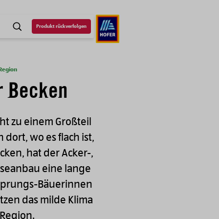
Produkt rückverfolgen
SUCHE
Region
r Becken
ht zu einem Großteil
dort, wo es flach ist,
cken, hat der Acker-,
seanbau eine lange
Ursprungs-Bäuerinnen
tzen das milde Klima
 Region.