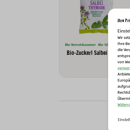
Ihre Pr
Einste
Wir set
Ihre B
Bio-Vorratskammer
Bio-Süßes & Snacks
die Ver
Bio-Zuckerl Salbei Thymian
entspr
von We
verwen
Anbiete
Europä
aufgrun
Rechtsb
Übermit
Widerr
Einste