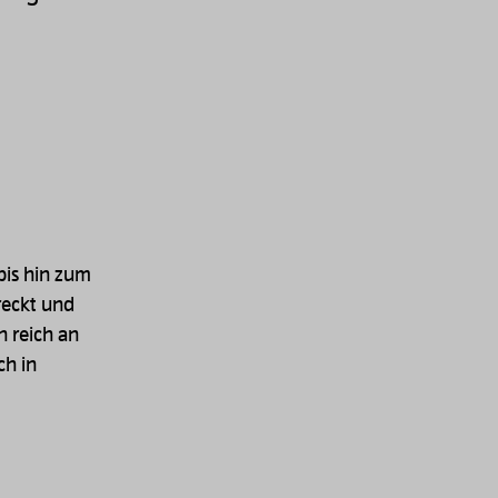
bis hin zum
reckt und
n reich an
ch in