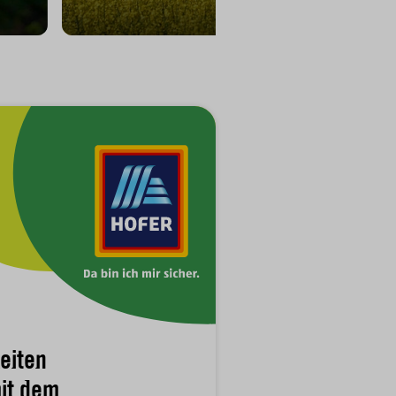
eiten
it dem