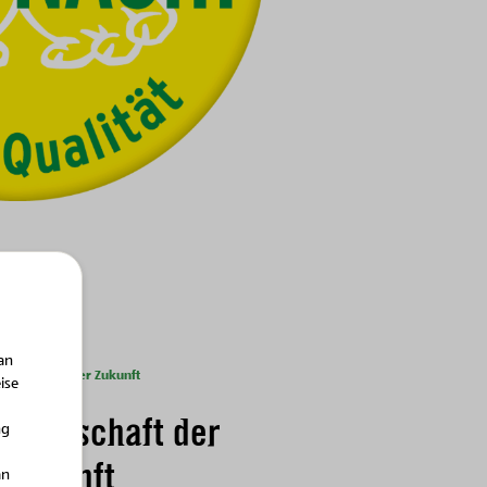
an
dwirtschaft der Zukunft
ise
ndwirtschaft der
ng
Zukunft
an