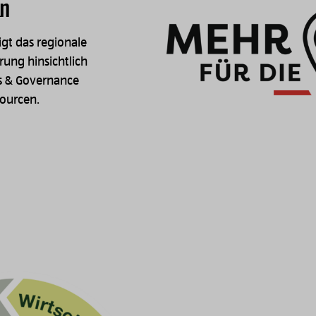
on
igt das regionale
ung hinsichtlich
s & Governance
sourcen.