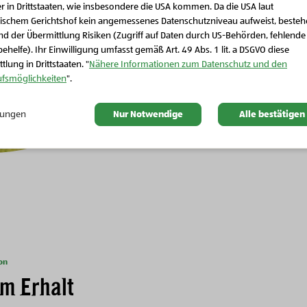
r in Drittstaaten, wie insbesondere die USA kommen. Da die USA laut
Schließen Sie dieses Feld
ischem Gerichtshof kein angemessenes Datenschutzniveau aufweist, beste
Mit unserem „
d der Übermittlung Risiken (Zugriff auf Daten durch US-Behörden, fehlende
Projekt machen
ehelfe). Ihr Einwilligung umfasst gemäß Art. 49 Abs. 1 lit. a DSGVO diese
zum Ursprung
B
tlung in Drittstaaten. "
Nähere Informationen zum Datenschutz und den
ufsmöglichkeiten
".
Richt
llungen
Nur Notwendige
Alle bestätigen
on
m Erhalt