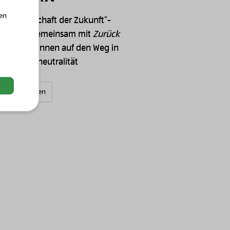
hen
Landwirtschaft der Zukunft“-
 wir uns gemeinsam mit
Zurück
IO-Bäuer:innen auf den Weg in
ung Klimaneutralität
Weiterlesen