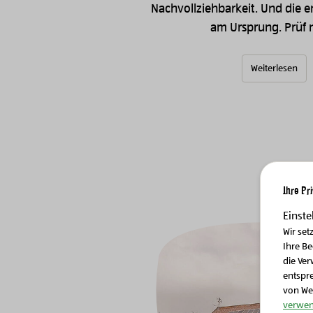
Nachvollziehbarkeit. Und die e
am Ursprung. Prüf 
Weiterlesen
Ihre Pr
Image
Einste
Wir set
Ihre B
die Ver
entspr
von We
verwen