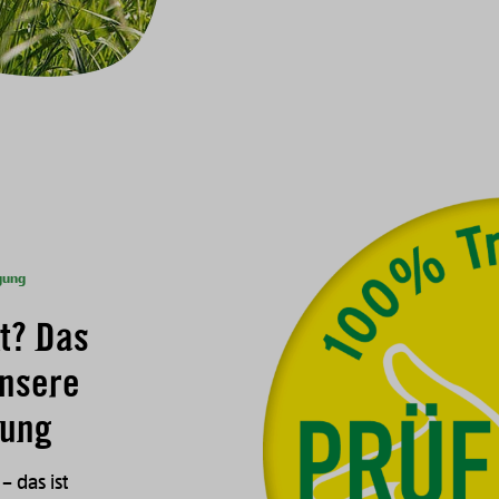
gung
t? Das
unsere
gung
 das ist