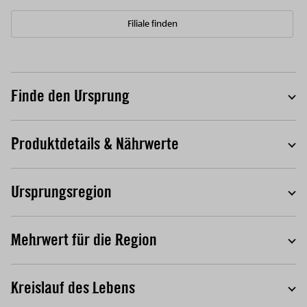
Filiale finden
Finde den Ursprung
T
Produktdetails & Nährwerte
T
Ursprungsregion
T
Mehrwert für die Region
T
Kreislauf des Lebens
T