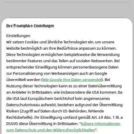
Ihre Privatsphäre-Einstellungen
Weitere Produkte
Einstellungen
Wir setzen Cookies und ähnliche Technologien ein, um unsere
Website bestmöglich an Ihre Bedürfnisse anpassen zu können.
Diese Technologien ermöglichen beispielsweise die Verwendung
bestimmter Features und das Teilen auf sozialen Netzwerken. Bei
entsprechender Einwilligung können personenbezogene Daten
zur Personalisierung von Werbeanzeigen auch an Google
übermittelt werden (
Wie Google Ihre Daten verwendet
). Bei
Nutzung dieser Technologien kann es zu einer Datenübermittlung
an Anbieter in Drittstaaten, wie insbesondere die USA kommen. Da
die USA laut Europäischem Gerichtshof kein angemessenes
Schließen Sie dieses Feld
Datenschutzniveau aufweist, bestehen aufgrund der Übermittlung
Risiken (Zugriff auf Daten durch US-Behörden, fehlende
Rechtsbehelfe). Ihr Einwilligung umfasst gemäß Art. 49 Abs. 1 lit. a
Landwirtschaft der Zukunft, Bio-Milch und Milchprodukte
DSGVO diese Übermittlung in Drittstaaten. "
Nähere Informationen
Bio-Heumilch Emmentaler in Scheiben
zum Datenschutz und den Widerrufsmöglichkeiten
".