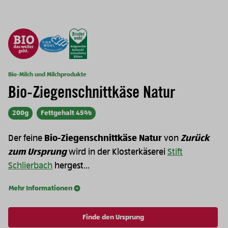
Bio-Milch und Milchprodukte
Bio-Ziegenschnittkäse Natur
200g
Fettgehalt 45%
Der feine
Bio-Ziegenschnittkäse Natur
von
Zurück
zum Ursprung
wird in der Klosterkäserei
Stift
Schlierbach
hergest...
Mehr Informationen
Finde den Ursprung