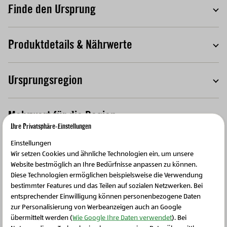
Finde den Ursprung
T
Produktdetails & Nährwerte
T
Ursprungsregion
T
Mehrwert für die Region
T
Ihre Privatsphäre-Einstellungen
Einstellungen
Kreislauf des Lebens
T
Wir setzen Cookies und ähnliche Technologien ein, um unsere
Website bestmöglich an Ihre Bedürfnisse anpassen zu können.
Diese Technologien ermöglichen beispielsweise die Verwendung
bestimmter Features und das Teilen auf sozialen Netzwerken. Bei
entsprechender Einwilligung können personenbezogene Daten
zur Personalisierung von Werbeanzeigen auch an Google
Weitere Produkte
übermittelt werden (
Wie Google Ihre Daten verwendet
). Bei