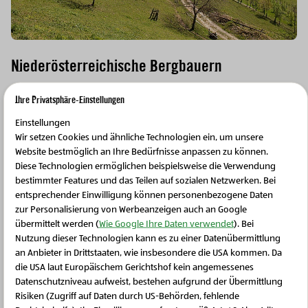
Niederösterreichische Bergbauern
"Bergbauern aus Niederösterreich" hört sich manchmal
Ihre Privatsphäre-Einstellungen
seltsam an, aber die Region Ötscherland weist
Einstellungen
durchaus steile Hänge und hoch gelegene Gebiete auf,
Wir setzen Cookies und ähnliche Technologien ein, um unsere
wo
Zurück zum Ursprung
Bauernhöfe liegen. Für die
Website bestmöglich an Ihre Bedürfnisse anpassen zu können.
Diese Technologien ermöglichen beispielsweise die Verwendung
Milchkühe bieten saftigen, artenreiche Wiesen
ideale
bestimmter Features und das Teilen auf sozialen Netzwerken. Bei
Lebensräume für eine artgerechte Haltung.
entsprechender Einwilligung können personenbezogene Daten
zur Personalisierung von Werbeanzeigen auch an Google
übermittelt werden (
Wie Google Ihre Daten verwendet
). Bei
Nutzung dieser Technologien kann es zu einer Datenübermittlung
an Anbieter in Drittstaaten, wie insbesondere die USA kommen. Da
die USA laut Europäischem Gerichtshof kein angemessenes
Schließen Sie dieses Feld
Produkte aus der Region Ötscherland
Datenschutzniveau aufweist, bestehen aufgrund der Übermittlung
Risiken (Zugriff auf Daten durch US-Behörden, fehlende