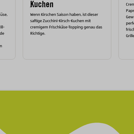
Kuchen
Cre
Papr
müse,
Wenn Kirschen Saison haben, ist dieser
Gewü
saftige Zucchini-Kirsch-Kuchen mit
perf
ll-
cremigem Frischkäse-Topping genau das
fris
nde
Richtige.
Grill
en