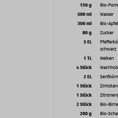
150 g
Bio-Porr
500 ml
Wasser
300 ml
Bio-Apfel
80 g
Zucker
3 EL
Pfefferk
schwarz
1 TL
Nelken
4 Stück
Wachhol
2 EL
Senfkörn
1 Stück
Zimtstan
1 Stück
Zitronen
2 Stück
Bio-Birn
200 g
Bio-Scha