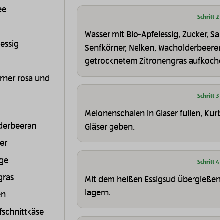
ee
Schritt 2
Wasser mit Bio-Apfelessig, Zucker, Sal
essig
Senfkörner, Nelken, Wacholderbeere
getrocknetem Zitronengras aufkoch
örner rosa und
Schritt 3
Melonenschalen in Gläser füllen, Kür
derbeeren
Gläser geben.
er
ge
Schritt 4
gras
Mit dem heißen Essigsud übergießen,
lagern.
en
fschnittkäse