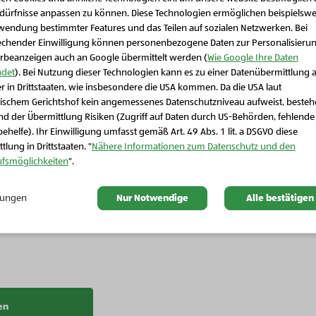
edürfnisse anpassen zu können. Diese Technologien ermöglichen beispielswe
wendung bestimmter Features und das Teilen auf sozialen Netzwerken. Bei
echender Einwilligung können personenbezogene Daten zur Personalisieru
rbeanzeigen auch an Google übermittelt werden (
Wie Google Ihre Daten
det
). Bei Nutzung dieser Technologien kann es zu einer Datenübermittlung 
r in Drittstaaten, wie insbesondere die USA kommen. Da die USA laut
Schließen Sie dieses Feld
ischem Gerichtshof kein angemessenes Datenschutzniveau aufweist, beste
d der Übermittlung Risiken (Zugriff auf Daten durch US-Behörden, fehlende
ehelfe). Ihr Einwilligung umfasst gemäß Art. 49 Abs. 1 lit. a DSGVO diese
tlung in Drittstaaten. "
Nähere Informationen zum Datenschutz und den
Bio-Milch und Milchprodukte
ufsmöglichkeiten
".
Bio-Milch und Milchprodukte
Lan
io-Schafschnittkäse
Bio-Mozzarella Mini
BIO
Pfeffer
llungen
Nur Notwendige
Alle bestätigen
en