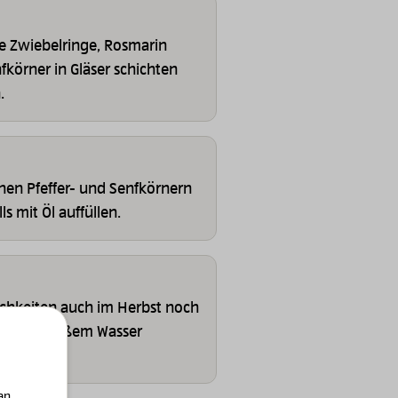
e Zwiebelringe, Rosmarin
nfkörner in Gläser schichten
.
chen Pfeffer- und Senfkörnern
s mit Öl auffüllen.
lichkeiten auch im Herbst noch
rab in heißem Wasser
an