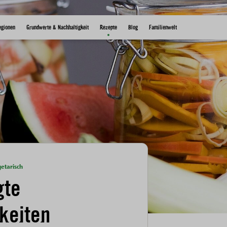
egionen
Grundwerte & Nachhaltigkeit
Rezepte
Blog
Familienwelt
getarisch
gte
hkeiten