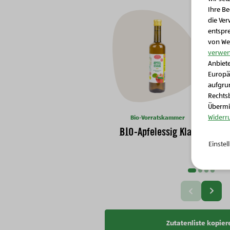
Ihre B
die Ver
entspr
von We
verwen
Anbiete
Europä
aufgrun
Rechtsb
Übermit
Widerr
Bio-Vorratskammer
B
BIO-Apfelessig Klar
Einste
Nächste Slide
Vorherige Slide
Zutatenliste kopier