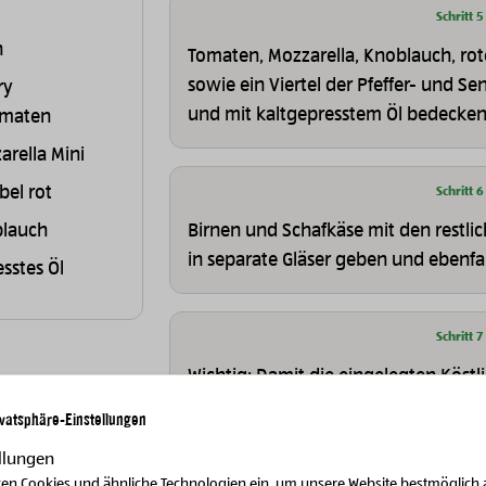
Schritt 5
n
Tomaten, Mozzarella, Knoblauch, rot
sowie ein Viertel der Pfeffer- und Se
ry
und mit kaltgepresstem Öl bedecken
omaten
arella Mini
bel rot
Schritt 6
blauch
Birnen und Schafkäse mit den restli
in separate Gläser geben und ebenfall
sstes Öl
Schritt 7
Wichtig: Damit die eingelegten Köst
wunderbar schmecken, die Gläser vo
ivatsphäre-Einstellungen
auskochen und steril verschließen.
llungen
zen Cookies und ähnliche Technologien ein, um unsere Website bestmöglich 