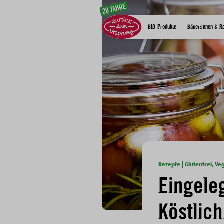
Zum Inhalt
BIO-Produkte
Bäuer:innen & R
Rezepte | Glutenfrei, Ve
Eingele
Köstlic