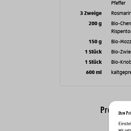
Pfeffer
3 Zweige
Rosmari
200 g
Bio-Cher
Rispent
150 g
Bio-Mozz
1 Stück
Bio-Zwie
1 Stück
Bio-Kno
600 ml
kaltgepre
Produkte
Ihre Pr
Einste
Wir set