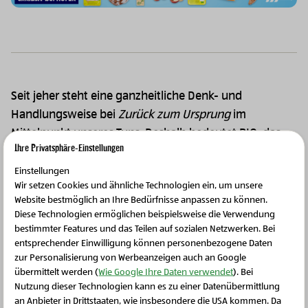
Seit jeher steht eine ganzheitliche Denk- und
Handlungsweise bei
Zurück zum Ursprung
im
Mittelpunkt unseres Tuns. Deshalb bedeutet BIO, das
Ihre Privatsphäre-Einstellungen
weiter geht, für uns weit über gesetzliche Vorgaben
hinaus zu gehen. Die
Zurück zum Ursprung
BIO-
Einstellungen
Wir setzen Cookies und ähnliche Technologien ein, um unsere
Produkte werden gemäß dem unabhängigen Prüf
Website bestmöglich an Ihre Bedürfnisse anpassen zu können.
Nach!-Standard hergestellt, der BIO mit Nachhaltigkeit
Diese Technologien ermöglichen beispielsweise die Verwendung
und Transparenz verbindet.
bestimmter Features und das Teilen auf sozialen Netzwerken. Bei
entsprechender Einwilligung können personenbezogene Daten
Vom Anbau über die Herstellung bis hin zum
zur Personalisierung von Werbeanzeigen auch an Google
übermittelt werden (
Wie Google Ihre Daten verwendet
). Bei
Endprodukt bleiben wir dabei unseren 8 Grundwerten
Nutzung dieser Technologien kann es zu einer Datenübermittlung
treu. Wussten Sie, dass Sie den Ursprung unserer
an Anbieter in Drittstaaten, wie insbesondere die USA kommen. Da