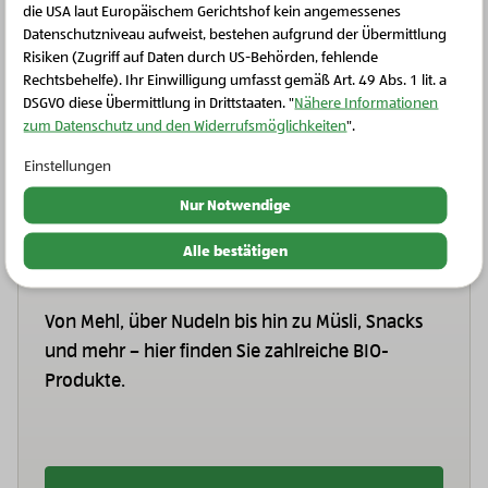
Produkte online bis zu den Bäuer:innen rückverfolgen
die USA laut Europäischem Gerichtshof kein angemessenes
Schließen Sie dieses Feld
können? Darüber hinaus ist
Zurück zum Ursprung
die
Datenschutzniveau aufweist, bestehen aufgrund der Übermittlung
Risiken (Zugriff auf Daten durch US-Behörden, fehlende
erste Marke, die ihre Nachhaltigkeit umfassend und
Rechtsbehelfe). Ihr Einwilligung umfasst gemäß Art. 49 Abs. 1 lit. a
nachvollziehbar wissenschaftlich belegen kann.
DSGVO diese Übermittlung in Drittstaaten. "
Nähere Informationen
zum Datenschutz und den Widerrufsmöglichkeiten
".
Einstellungen
Nur Notwendige
Alles für die BIO-
Alle bestätigen
Vorratskammer
Von Mehl, über Nudeln bis hin zu Müsli, Snacks
und mehr – hier finden Sie zahlreiche BIO-
Produkte.