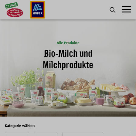
Zum Inhalt
Umscha
SUCHE
Alle Produkte
Bio-Milch und
Milchprodukte
Kategorie wählen