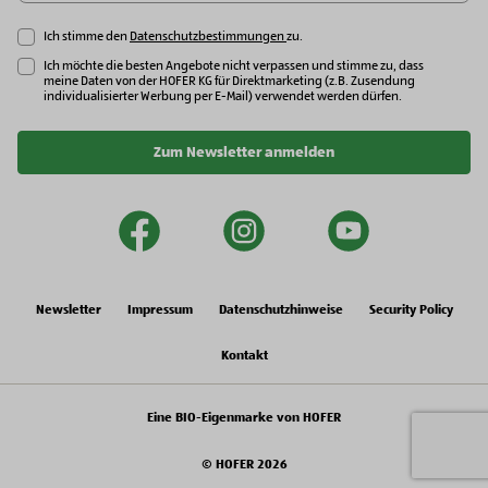
Ich stimme den
Datenschutzbestimmungen
zu.
Ich möchte die besten Angebote nicht verpassen und stimme zu, dass
meine Daten von der HOFER KG für Direktmarketing (z.B. Zusendung
individualisierter Werbung per E-Mail) verwendet werden dürfen.
Zum Newsletter anmelden
facebook
instagram
youtu
Newsletter
Impressum
Datenschutzhinweise
Security Policy
Kontakt
Eine BIO-Eigenmarke von HOFER
© HOFER 2026