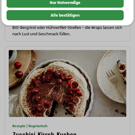
Nur Notwendige
Saftig gegrilltes Steak, knackiges Gemüse, würziges
Chimichurri und cremige Joghurtsauce: Diese sommerlichen
Alle bestätigen
Grill-Wraps sind ideal für gemütliche Abende im Freien. Ob mit
BIO-Bergrind oder Hühnerfilet-Streifen – die Wraps lassen sich
nach Lust und Geschmack füllen.
Rezepte | Vegetarisch
Zucchini-Kirsch-Kuchen