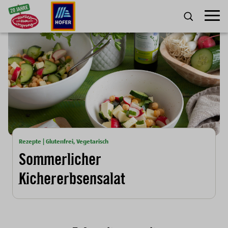
Zum Inhalt
Umscha
SUCHE
Rezepte | Glutenfrei, Vegetarisch
Sommerlicher
Kichererbsensalat