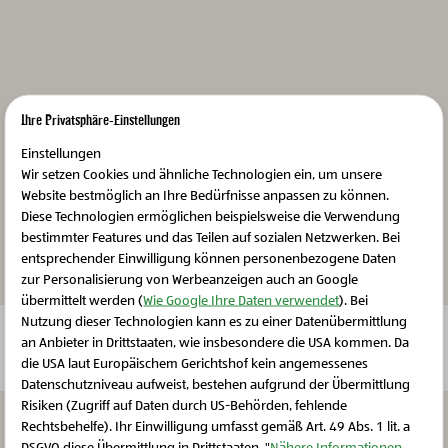
Produktdetails & Nährwerte
T
Ursprungsregion
T
Ihre Privatsphäre-Einstellungen
Mehrwert für die Region
T
Einstellungen
Wir setzen Cookies und ähnliche Technologien ein, um unsere
Website bestmöglich an Ihre Bedürfnisse anpassen zu können.
Kreislauf des Lebens
T
Diese Technologien ermöglichen beispielsweise die Verwendung
bestimmter Features und das Teilen auf sozialen Netzwerken. Bei
entsprechender Einwilligung können personenbezogene Daten
zur Personalisierung von Werbeanzeigen auch an Google
übermittelt werden (
Wie Google Ihre Daten verwendet
). Bei
Nutzung dieser Technologien kann es zu einer Datenübermittlung
Bitte aktivieren Sie Cookies, um diesen Inhalt
Weitere Produkte
an Anbieter in Drittstaaten, wie insbesondere die USA kommen. Da
anzuzeigen
die USA laut Europäischem Gerichtshof kein angemessenes
Schließen Sie dieses Feld
Datenschutzniveau aufweist, bestehen aufgrund der Übermittlung
Risiken (Zugriff auf Daten durch US-Behörden, fehlende
Rechtsbehelfe). Ihr Einwilligung umfasst gemäß Art. 49 Abs. 1 lit. a
DSGVO diese Übermittlung in Drittstaaten. "
Nähere Informationen