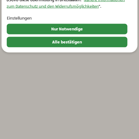
zum Datenschutz und den Widerrufsmöglichkeiten
".
Einstellungen
Nur Notwendige
Alle bestätigen
Landwirtschaft der Zukunft, Bio-Milch und Milchprodukte
Bio-Heumilch Emmentaler in Scheiben
LaWi der Zukunft