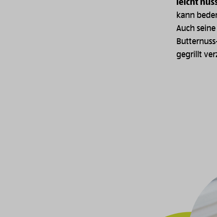
leicht nus
kann beden
Auch seine
Butternuss
gegrillt ve
Image