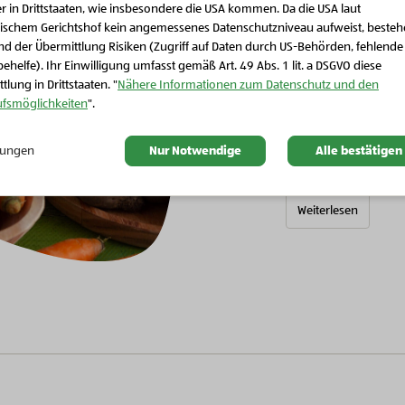
r in Drittstaaten, wie insbesondere die USA kommen. Da die USA laut
Schließen Sie dieses Feld
ischem Gerichtshof kein angemessenes Datenschutzniveau aufweist, beste
2022 | Wissenswert
d der Übermittlung Risiken (Zugriff auf Daten durch US-Behörden, fehlende
Wieder sä
ehelfe). Ihr Einwilligung umfasst gemäß Art. 49 Abs. 1 lit. a DSGVO diese
tlung in Drittstaaten. "
Nähere Informationen zum Datenschutz und den
ufsmöglichkeiten
".
Die Samen unser
können wieder un
llungen
Nur Notwendige
Alle bestätigen
mehr Sortenvielf
Weiterlesen