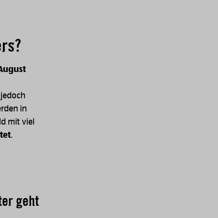
ers?
August
jedoch
erden in
d mit viel
tet
.
ter geht