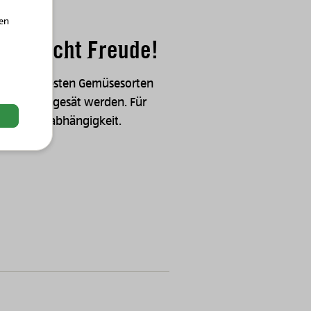
hen
en macht Freude!
er samenfesten Gemüsesorten
d wieder gesät werden. Für
alt und Unabhängigkeit.