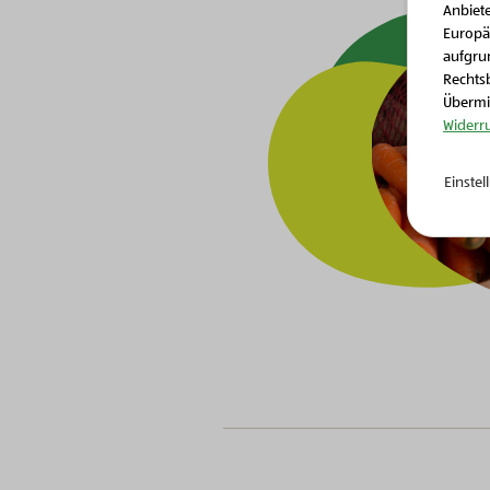
Anbiete
Europä
aufgrun
Rechtsb
Übermit
Widerr
Einste