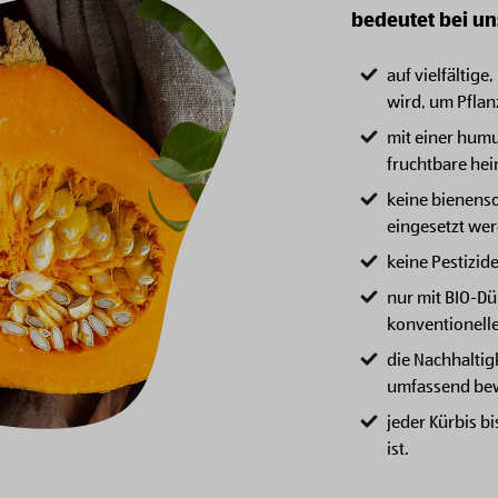
bedeutet bei un
auf vielfältige
wird, um Pfla
mit einer humu
fruchtbare hei
keine bienensc
eingesetzt we
keine Pestizi
nur mit BIO-Dü
konventionelle
die Nachhaltig
umfassend bew
jeder Kürbis b
ist.