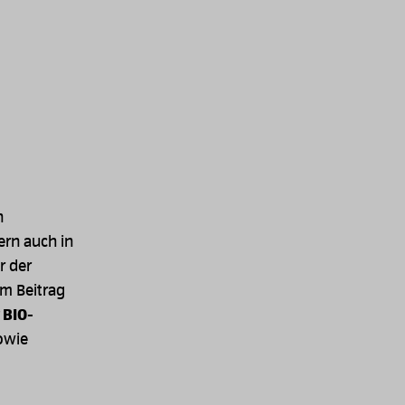
n
ern auch in
er der
em Beitrag
BIO-
owie