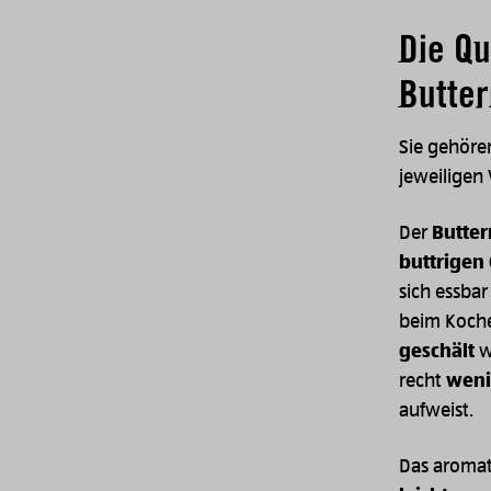
Die Qu
Butte
Sie gehöre
jeweiligen
Der
Butter
buttrigen
sich essbar
beim Koche
geschält
w
recht
weni
aufweist.
Das aromat