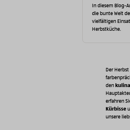
In diesem Blog-Ar
die bunte Welt d
vielfältigen Eins
Herbstküche.
Der Herbst
farbenpräc
den
kulin
Hauptakteur
erfahren S
Kürbisse
u
unsere lieb