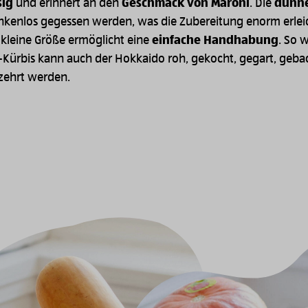
sig
und erinnert an den
Geschmack von Maroni
. Die
dünne
kenlos gegessen werden, was die Zubereitung enorm erleic
 kleine Größe ermöglicht eine
einfache Handhabung
. So 
-Kürbis kann auch der Hokkaido roh, gekocht, gegart, geba
rzehrt werden.
Image