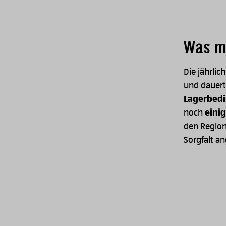
Was m
Die jährlic
und dauert
Lagerbed
noch
eini
den Regione
Sorgfalt a
Image