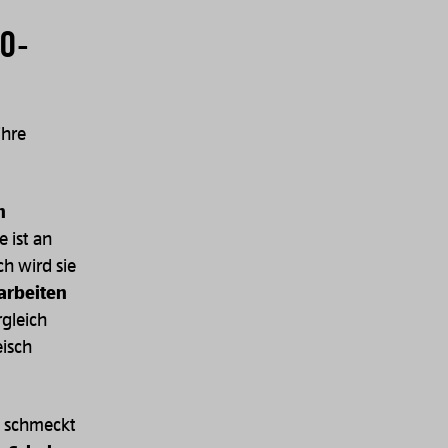
IO-
ihre
n
e ist an
ch wird sie
arbeiten
gleich
eisch
, schmeckt