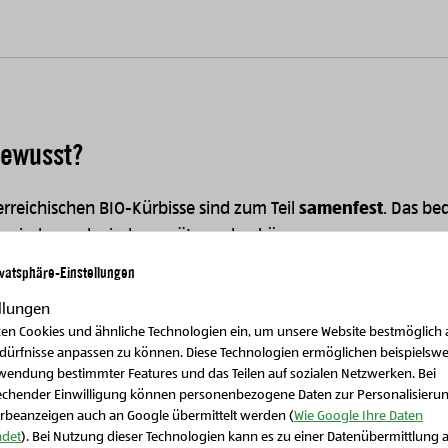
ewusst?
erreichischen BIO-Kürbisse sind zum Teil
samenfest
. Das be
 wieder und wieder gesät werden können.
ivatsphäre-Einstellungen
llungen
zen Cookies und ähnliche Technologien ein, um unsere Website bestmöglich 
edürfnisse anpassen zu können. Diese Technologien ermöglichen beispielswe
ehr über unsere samenfesten BIO-Kürbis
wendung bestimmter Features und das Teilen auf sozialen Netzwerken. Bei
echender Einwilligung können personenbezogene Daten zur Personalisieru
rbeanzeigen auch an Google übermittelt werden (
Wie Google Ihre Daten
det
). Bei Nutzung dieser Technologien kann es zu einer Datenübermittlung 