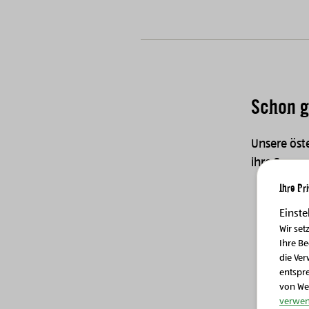
Schon g
Unsere öst
ihre Samen
Ihre Pr
Einste
Wir set
Ihre B
M
die Ver
entspr
von We
Bild
verwen