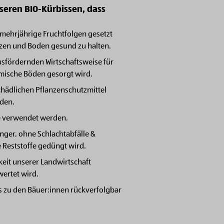
seren BIO-Kürbissen, dass
, mehrjährige Fruchtfolgen gesetzt
nzen und Boden gesund zu halten.
sfördernden Wirtschaftsweise für
mische Böden gesorgt wird.
hädlichen Pflanzenschutzmittel
rden.
de verwendet werden.
nger, ohne Schlachtabfälle &
 Reststoffe gedüngt wird.
keit unserer Landwirtschaft
ertet wird.
is zu den Bäuer:innen rückverfolgbar