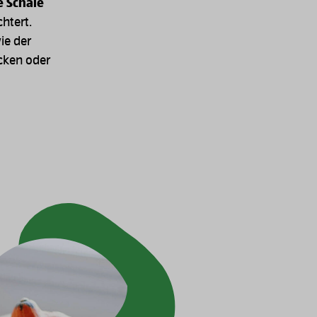
 Schale
htert.
wie der
cken oder