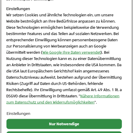
Einstellungen
Schritt 4
Wir setzen Cookies und ähnliche Technologien ein, um unsere
Website bestmöglich an Ihre Bedürfnisse anpassen zu können.
Backofen auf 180°C Umluft vorheizen. Auflaufform
Diese Technologien ermöglichen beispielsweise die Verwendung
mit Butter einfetten, gekochte Fleckerl und die
bestimmter Features und das Teilen auf sozialen Netzwerken. Bei
entsprechender Einwilligung können personenbezogene Daten
Schinken-Kürbis-Mischung hineingeben und
zur Personalisierung von Werbeanzeigen auch an Google
vermengen. Den Guss gleichmäßig darüber leeren
übermittelt werden (
Wie Google Ihre Daten verwendet
). Bei
und alles mit dem Käse bestreuen.
Nutzung dieser Technologien kann es zu einer Datenübermittlung
an Anbieter in Drittstaaten, wie insbesondere die USA kommen. Da
die USA laut Europäischem Gerichtshof kein angemessenes
Schließen Sie dieses Feld
Datenschutzniveau aufweist, bestehen aufgrund der Übermittlung
Schritt 5
Risiken (Zugriff auf Daten durch US-Behörden, fehlende
Für 30 bis 40 Minuten backen, bis der Käse
Rechtsbehelfe). Ihr Einwilligung umfasst gemäß Art. 49 Abs. 1 lit. a
DSGVO diese Übermittlung in Drittstaaten. "
Nähere Informationen
goldbraun ist. Mit gehacktem Schnittlauch oder
zum Datenschutz und den Widerrufsmöglichkeiten
".
frischer Petersilie garnieren und servieren.
Einstellungen
Nur Notwendige