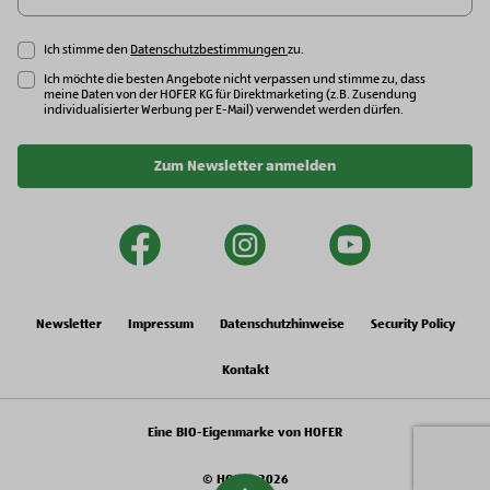
Ich stimme den
Datenschutzbestimmungen
zu.
Ich möchte die besten Angebote nicht verpassen und stimme zu, dass
meine Daten von der HOFER KG für Direktmarketing (z.B. Zusendung
individualisierter Werbung per E-Mail) verwendet werden dürfen.
Zum Newsletter anmelden
facebook
instagram
youtu
Newsletter
Impressum
Datenschutzhinweise
Security Policy
Kontakt
Eine BIO-Eigenmarke von HOFER
© HOFER 2026