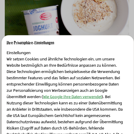
Ihre Privatsphäre-Einstellungen
Einstellungen
Wir setzen Cookies und ähnliche Technologien ein, um unsere
Frühstücksclub
Website bestmöglich an Ihre Bedürfnisse anpassen zu können.
Diese Technologien ermöglichen beispielsweise die Verwendung
Für einen vollwertigen Start in den Tag sorgt das
BIO-
bestimmter Features und das Teilen auf sozialen Netzwerken. Bei
entsprechender Einwilligung können personenbezogene Daten
Joghurt Griechischer Art
mit den kernigen
BIO-
zur Personalisierung von Werbeanzeigen auch an Google
Vielkornflocken
oder mit
BIO-Haferflocken
aus dem
übermittelt werden (
Wie Google Ihre Daten verwendet
). Bei
Waldviertel
. Die perfekte Ergänzung dazu sind
BIO-
Nutzung dieser Technologien kann es zu einer Datenübermittlung
Äpfel
aus
blühenden Obstgärten
, die dafür sorgen,
an Anbieter in Drittstaaten, wie insbesondere die USA kommen. Da
die USA laut Europäischem Gerichtshof kein angemessenes
Schließen Sie dieses Feld
dass wir
auch im Winter österreichisches BIO-Obst
Datenschutzniveau aufweist, bestehen aufgrund der Übermittlung
genießen können. Wer sich vorgenommen hat, auf
Risiken (Zugriff auf Daten durch US-Behörden, fehlende
Kaffee zu verzichten, kann sich das Frühstück mit