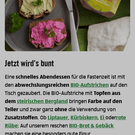
Jetzt wird’s bunt
Eine
schnelles Abendessen
für die Fastenzeit ist mit
den
abwechslungsreichen
BIO-Aufstrichen
auf den
Tisch gezaubert. Die BIO-Aufstriche mit
Topfen aus
dem
steirischen Bergland
bringen
Farbe auf den
Teller
und zwar ganz
ohne
die Verwendung von
Zusatzstoffen
. Ob
Liptauer
,
Kürbiskern
,
Ei
oder
rote
Rübe
: Auf unserem reschen
BIO-Brot & Gebäck
machen sie eine besonders gute Figur.