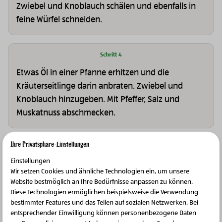
Zwiebel und Knoblauch schälen und ebenfalls in
feine Würfel schneiden.
Schritt 4
Etwas Öl in einer Pfanne erhitzen und die
Kräuterseitlinge darin anbraten. Zwiebel und
Knoblauch hinzugeben. Mit Pfeffer, Salz und
Muskatnuss abschmecken.
Ihre Privatsphäre-Einstellungen
Schritt 5
Einstellungen
Mit einem Schuss Haferdrink ablöschen und die
Wir setzen Cookies und ähnliche Technologien ein, um unsere
Hitze stark reduzieren.
Website bestmöglich an Ihre Bedürfnisse anpassen zu können.
Diese Technologien ermöglichen beispielsweise die Verwendung
bestimmter Features und das Teilen auf sozialen Netzwerken. Bei
entsprechender Einwilligung können personenbezogene Daten
Schritt 6