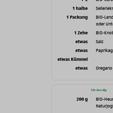
1 halbe
Selleriek
1 Packung
BIO-Land
oder Unt
1 Zehe
BIO-Kno
etwas
Salz
etwas
Paprika
etwas Kümmel
etwas
Oregano
Für den Dip
200 g
BIO-Heu
Naturjog