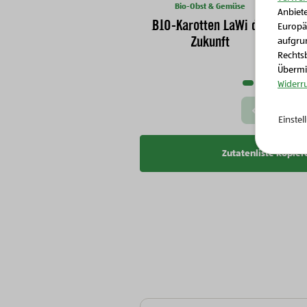
Bio-Obst & Gemüse
Anbiete
BIO-Karotten LaWi der
Europä
Zukunft
aufgrun
Rechtsb
Nächste Slide
Übermit
Widerr
Vorherige Slide
Einste
Zutatenliste kopier