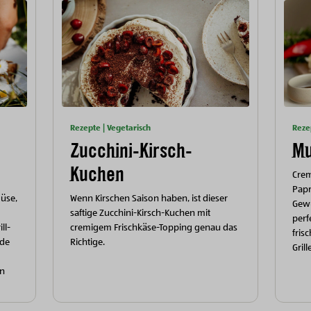
Rezepte | Vegetarisch
Reze
Zucchini-Kirsch-
Mu
Kuchen
Cre
Papr
müse,
Wenn Kirschen Saison haben, ist dieser
Gewü
saftige Zucchini-Kirsch-Kuchen mit
perf
ll-
cremigem Frischkäse-Topping genau das
fris
nde
Richtige.
Grill
en