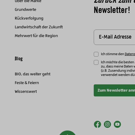
Über die Marke
Newsletter!
Grundwerte
Rückverfolgung
Landwirtschaft der Zukunft
Mehrwert für die Region
Ich stimme den
Daten
Blog
Ich möchte die besten
zu, dass meine Daten 
(z.B. Zusendung indivi
BIO, das weiter geht
verwendet werden dür
Feste & Feiern
Zum Newsletter an
Wissenswert
facebook
instagr
yout