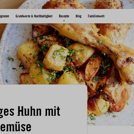
egionen
Grundwerte & Nachhaltigkeit
Rezepte
Blog
Familienwelt
ges Huhn mit
gemüse