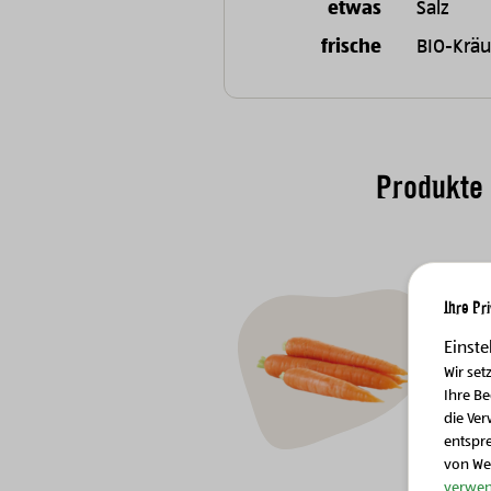
etwas
Salz
frische
BIO-Kräu
Produkte
Ihre Pr
Einste
Wir set
Ihre B
die Ver
entspr
von We
verwen