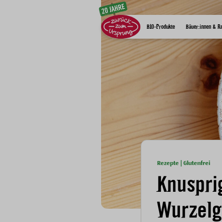
Zum Inhalt
BIO-Produkte
Bäuer:innen & R
Rezepte | Glutenfrei
Knuspri
Wurzel