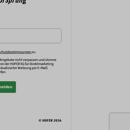
schutzbestimmungen
zu.
 Angebote nicht verpassen und stimme
von der HOFER KG für Direktmarketing
dualisierter Werbung per E-Mail)
fen.
melden
© HOFER 2026
am
ube