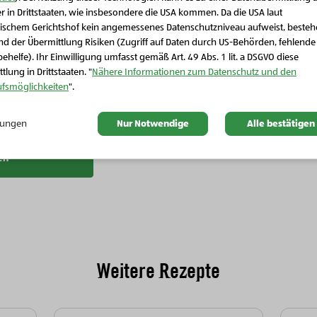
Bio-Fleisch, Wurst & Eier
Bio-Fleisch, Wurst & Eier
r in Drittstaaten, wie insbesondere die USA kommen. Da die USA laut
Schließen Sie dieses Feld
Bio-Landhendl
Bio-Landhendl
ischem Gerichtshof kein angemessenes Datenschutzniveau aufweist, beste
Bi
Oberkeule
Unterkeule
d der Übermittlung Risiken (Zugriff auf Daten durch US-Behörden, fehlende
ehelfe). Ihr Einwilligung umfasst gemäß Art. 49 Abs. 1 lit. a DSGVO diese
tlung in Drittstaaten. "
Nähere Informationen zum Datenschutz und den
ufsmöglichkeiten
".
llungen
Nur Notwendige
Alle bestätigen
en
Weitere Rezepte