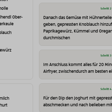
nolle
Schritt 2
hendl Ober-
Danach das Gemüse mit Hühnerteile
erkeule
geben, gepressten Knoblauch hinzufü
Paprikagewürz, Kümmel und Orega
blauch
durchmischen
gewürz
Schritt 3
Im Anschluss kommt alles für 20 Min
Airfryer, zwischendurch am besten e
Schritt 4
Für den Dip den Joghurt mit gepres
milch
abschmecken und nach belieben mit f
hurt