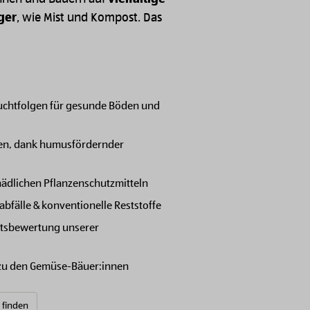
ger
, wie Mist und Kompost. Das
Fruchtfolgen für gesunde Böden und
en, dank humusfördernder
hädlichen Pflanzenschutzmitteln
bfälle & konventionelle Reststoffe
itsbewertung unserer
 zu den Gemüse-Bäuer:innen
e finden