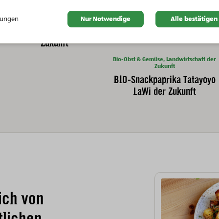
Bio-Obst & Gemüse, Landwirtschaft der
Zukunft
llungen
Nur Notwendige
Alle bestätigen
Bio-Spezialsalat LaWi der
Zukunft
Bio-Obst & Gemüse, Landwirtschaft der
Zukunft
BIO-Snackpaprika Tatayoyo
LaWi der Zukunft
ich von
tlichen