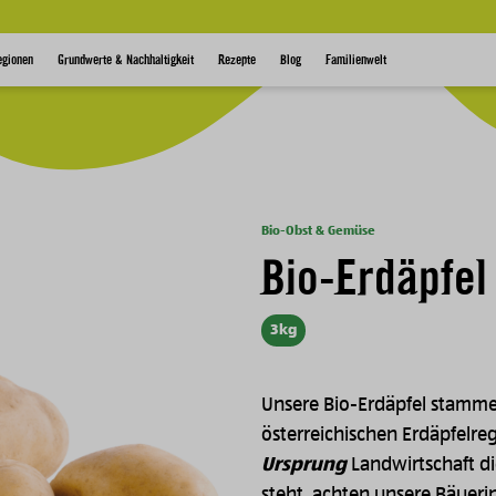
egionen
Grundwerte & Nachhaltigkeit
Rezepte
Blog
Familienwelt
Bio-Obst & Gemüse
Bio-Erdäpfel
3kg
Unsere Bio-Erdäpfel stamme
österreichischen Erdäpfelre
Ursprung
Landwirtschaft d
steht, achten unsere Bäuer