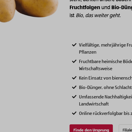
Fruchtfolgen
und
Bio-Dün
ist
Bio, das weiter geht
.
Vielfältige, mehrjährige 
Pflanzen
Fruchtbare heimische Böd
Wirtschaftsweise
Kein Einsatz von bienensc
Bio-Dünger, ohne Schlachta
Umfassende Nachhaltigke
Landwirtschaft
Online rückverfolgbar bis
Finde den Ursprung
Filial