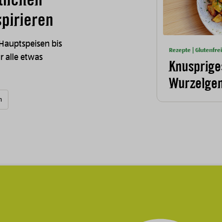
pirieren
 Hauptspeisen bis
Rezepte | Glutenfrei
ür alle etwas
Knusprige
Wurzelge
n