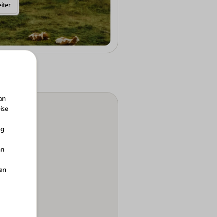
iter
an
ise
ng
an
hen