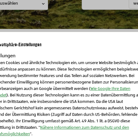
we
ivatsphäre-Einstellungen
llungen
zen Cookies und ähnliche Technologien ein, um unsere Website bestmöglich 
edürfnisse anpassen zu können. Diese Technologien ermöglichen beispielswe
Weitere Produkte
wendung bestimmter Features und das Teilen auf sozialen Netzwerken. Bei
echender Einwilligung können personenbezogene Daten zur Personalisieru
rbeanzeigen auch an Google übermittelt werden (
Wie Google Ihre Daten
det
). Bei Nutzung dieser Technologien kann es zu einer Datenübermittlung 
r in Drittstaaten, wie insbesondere die USA kommen. Da die USA laut
Schließen Sie dieses Feld
ischem Gerichtshof kein angemessenes Datenschutzniveau aufweist, beste
d der Übermittlung Risiken (Zugriff auf Daten durch US-Behörden, fehlende
ehelfe). Ihr Einwilligung umfasst gemäß Art. 49 Abs. 1 lit. a DSGVO diese
tlung in Drittstaaten. "
Nähere Informationen zum Datenschutz und den
ufsmöglichkeiten
".