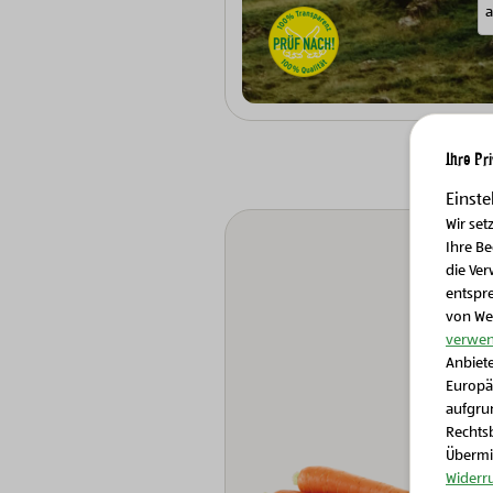
Ihre Pr
Einste
Wir set
Ihre B
die Ver
entspr
von We
verwen
Anbiete
Europä
aufgrun
Rechtsb
Übermit
Widerr