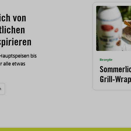
ich von
tlichen
pirieren
 Hauptspeisen bis
Rezepte
ür alle etwas
Sommerlic
Grill-Wra
n