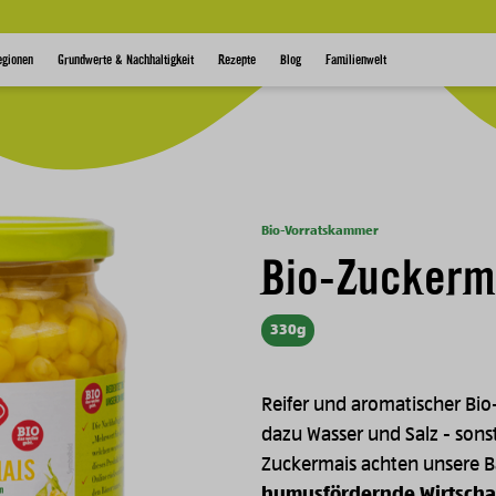
egionen
Grundwerte & Nachhaltigkeit
Rezepte
Blog
Familienwelt
Bio-Vorratskammer
Bio-Zuckerm
330g
Reifer und aromatischer Bio
dazu Wasser und Salz - sons
Zuckermais achten unsere B
humusfördernde Wirtscha