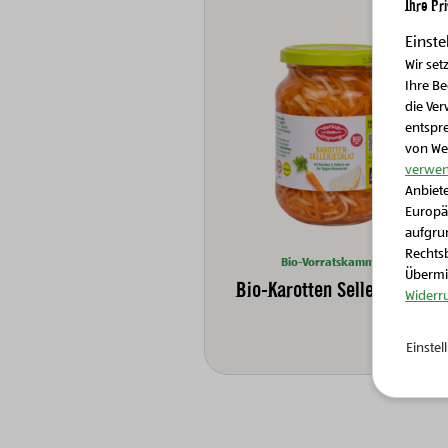
Ihre Pr
Einste
Wir set
Ihre B
die Ver
entspr
von We
verwen
Anbiete
Europä
aufgrun
Rechtsb
Bio-Vorratskammer
Übermit
Bio-Karotten Selleriesalat
Widerr
Einste