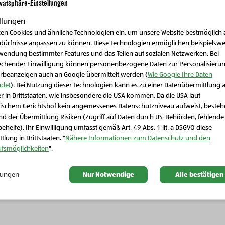
ivatsphäre-Einstellungen
llungen
zen Cookies und ähnliche Technologien ein, um unsere Website bestmöglich 
edürfnisse anpassen zu können. Diese Technologien ermöglichen beispielswe
wendung bestimmter Features und das Teilen auf sozialen Netzwerken. Bei
echender Einwilligung können personenbezogene Daten zur Personalisieru
rbeanzeigen auch an Google übermittelt werden (
Wie Google Ihre Daten
det
). Bei Nutzung dieser Technologien kann es zu einer Datenübermittlung 
r in Drittstaaten, wie insbesondere die USA kommen. Da die USA laut
Schließen Sie dieses Feld
ischem Gerichtshof kein angemessenes Datenschutzniveau aufweist, beste
d der Übermittlung Risiken (Zugriff auf Daten durch US-Behörden, fehlende
ehelfe). Ihr Einwilligung umfasst gemäß Art. 49 Abs. 1 lit. a DSGVO diese
Bio-Vorratskammer
Bio-Vorratskammer
tlung in Drittstaaten. "
Nähere Informationen zum Datenschutz und den
Bio-Sauerkraut
Bio-Rote Rübensalat
ufsmöglichkeiten
".
llungen
Nur Notwendige
Alle bestätigen