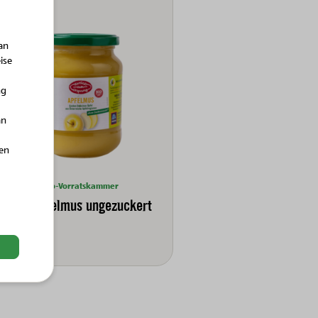
an
ise
ng
an
hen
Bio-Vorratskammer
Bio-Apfelmus ungezuckert