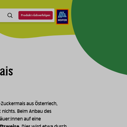
Produkt rückverfolgen
SUCHE
ais
-Zuckermais aus Österriech,
t nichts. Beim Anbau des
äuer:innen auf eine
ftsweise
. Dies wird etwa durch