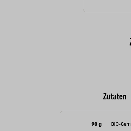
Zutaten
90 g
BIO-Gem