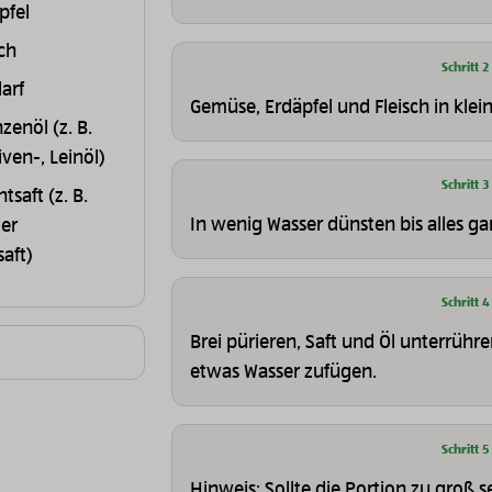
pfel
ch
Schritt 2
arf
Gemüse, Erdäpfel und Fleisch in klei
zenöl (z. B.
iven-, Leinöl)
Schritt 3
tsaft (z. B.
In wenig Wasser dünsten bis alles gar
der
aft)
Schritt 4
Brei pürieren, Saft und Öl unterrühr
etwas Wasser zufügen.
Schritt 5
Hinweis: Sollte die Portion zu groß