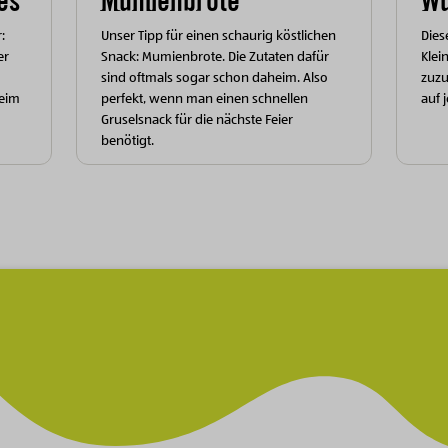
es
Mumienbrote
Wü
:
Unser Tipp für einen schaurig köstlichen
Dies
er
Snack: Mumienbrote. Die Zutaten dafür
Klei
sind oftmals sogar schon daheim. Also
zuzu
beim
perfekt, wenn man einen schnellen
auf 
Gruselsnack für die nächste Feier
benötigt.