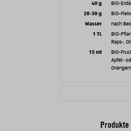
40 g
BIO-Erdä
20-30 g
BIO-Fleis
Wasser
nach Bed
1 TL
BIO-Pflan
Raps-, Ol
15 ml
BIO-Fruch
Apfel- o
Orangens
Produkte