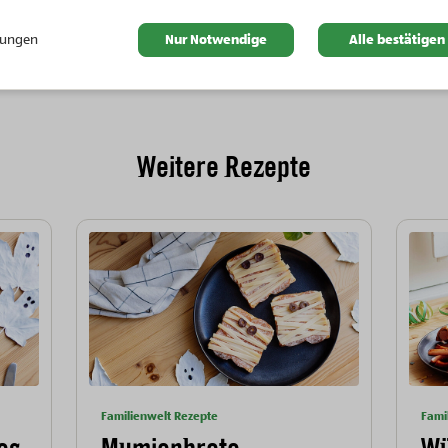
en
llungen
Nur Notwendige
Alle bestätigen
Weitere Rezepte
Familienwelt Rezepte
Fami