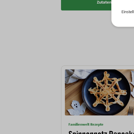
Zutatenliste kopier
Einste
Familienwelt Rezepte