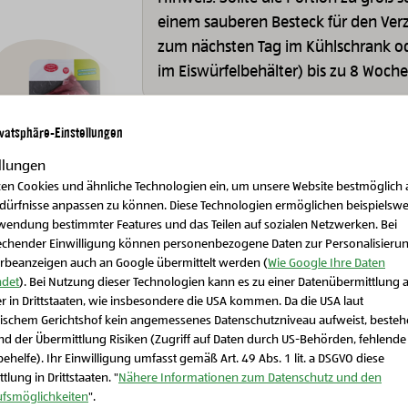
einem sauberen Besteck für den Ver
zum nächsten Tag im Kühlschrank ode
im Eiswürfelbehälter) bis zu 8 Woch
ivatsphäre-Einstellungen
llungen
zen Cookies und ähnliche Technologien ein, um unsere Website bestmöglich 
edürfnisse anpassen zu können. Diese Technologien ermöglichen beispielswe
wendung bestimmter Features und das Teilen auf sozialen Netzwerken. Bei
Bio-Fleisch, Wurst & Eier
Bio-Fleisch, Wurst & Eier
echender Einwilligung können personenbezogene Daten zur Personalisieru
Bio-
Bio-Landhendl Filets
Bi
rbeanzeigen auch an Google übermittelt werden (
Wie Google Ihre Daten
Weiderindschnitzel
det
). Bei Nutzung dieser Technologien kann es zu einer Datenübermittlung 
r in Drittstaaten, wie insbesondere die USA kommen. Da die USA laut
Schließen Sie dieses Feld
ischem Gerichtshof kein angemessenes Datenschutzniveau aufweist, beste
d der Übermittlung Risiken (Zugriff auf Daten durch US-Behörden, fehlende
ehelfe). Ihr Einwilligung umfasst gemäß Art. 49 Abs. 1 lit. a DSGVO diese
tlung in Drittstaaten. "
Nähere Informationen zum Datenschutz und den
ufsmöglichkeiten
".