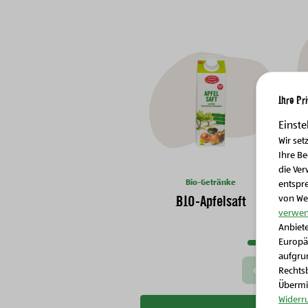
Ihre Pr
Einste
Wir set
Ihre B
die Ver
Bio-Getränke
entspr
BIO-Apfelsaft
von We
verwen
Nächste Slide
Anbiete
Europä
aufgrun
Rechtsb
Vorherige Slide
Übermit
Widerr