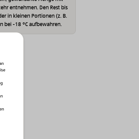
zehr entnehmen. Den Rest bis
r in kleinen Portionen (z. B.
en bei -18 °C aufbewahren.
an
ise
Bio-Obst & Gemüse
Bio-Obst & Gemüse
ng
o-Erdäpfel 1,5 kg
Bio-Erdäpfel 3 kg
an
hen