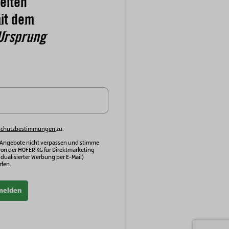
eiten
it dem
Ursprung
schutzbestimmungen
zu.
 Angebote nicht verpassen und stimme
von der HOFER KG für Direktmarketing
dualisierter Werbung per E-Mail)
fen.
melden