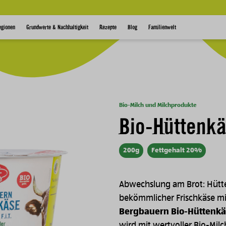
egionen
Grundwerte & Nachhaltigkeit
Rezepte
Blog
Familienwelt
Bio-Milch und Milchprodukte
Bio-Hüttenk
200g
Fettgehalt 20%
Abwechslung am Brot: Hütten
bekömmlicher Frischkäse mit
Bergbauern Bio-Hüttenkä
wird mit wertvoller Bio-Milch