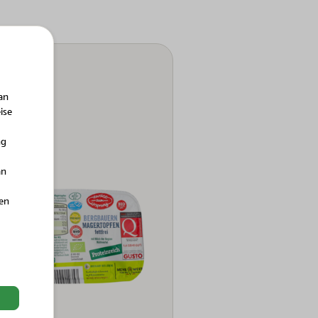
an
ise
ng
an
hen