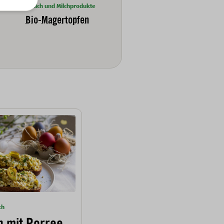
Bio-Milch und Milchprodukte
Bio-Magertopfen
ch
h mit Porree