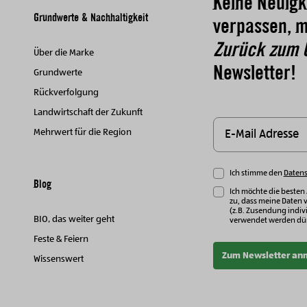
Keine Neuigk
Grundwerte & Nachhaltigkeit
verpassen, m
Zurück zum 
Über die Marke
Newsletter!
Grundwerte
Rückverfolgung
Landwirtschaft der Zukunft
Mehrwert für die Region
Ich stimme den
Daten
Blog
Ich möchte die besten
zu, dass meine Daten 
(z.B. Zusendung indivi
BIO, das weiter geht
verwendet werden dür
Feste & Feiern
Zum Newsletter an
Wissenswert