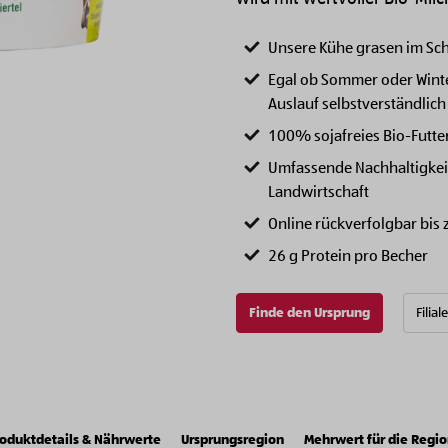
Unsere Kühe grasen im Schn
Egal ob Sommer oder Winter
Auslauf selbstverständlich
100% sojafreies Bio-Futter
Umfassende Nachhaltigke
Landwirtschaft
Online rückverfolgbar bis
26 g Protein pro Becher
Finde den Ursprung
Filial
oduktdetails & Nährwerte
Ursprungsregion
Mehrwert für die Regi