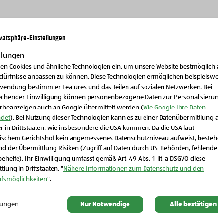
ivatsphäre-Einstellungen
llungen
Weitere Produkte
zen Cookies und ähnliche Technologien ein, um unsere Website bestmöglich 
edürfnisse anpassen zu können. Diese Technologien ermöglichen beispielswe
wendung bestimmter Features und das Teilen auf sozialen Netzwerken. Bei
echender Einwilligung können personenbezogene Daten zur Personalisieru
rbeanzeigen auch an Google übermittelt werden (
Wie Google Ihre Daten
det
). Bei Nutzung dieser Technologien kann es zu einer Datenübermittlung 
r in Drittstaaten, wie insbesondere die USA kommen. Da die USA laut
Schließen Sie dieses Feld
ischem Gerichtshof kein angemessenes Datenschutzniveau aufweist, beste
d der Übermittlung Risiken (Zugriff auf Daten durch US-Behörden, fehlende
ehelfe). Ihr Einwilligung umfasst gemäß Art. 49 Abs. 1 lit. a DSGVO diese
tlung in Drittstaaten. "
Nähere Informationen zum Datenschutz und den
ufsmöglichkeiten
".
llungen
Nur Notwendige
Alle bestätigen