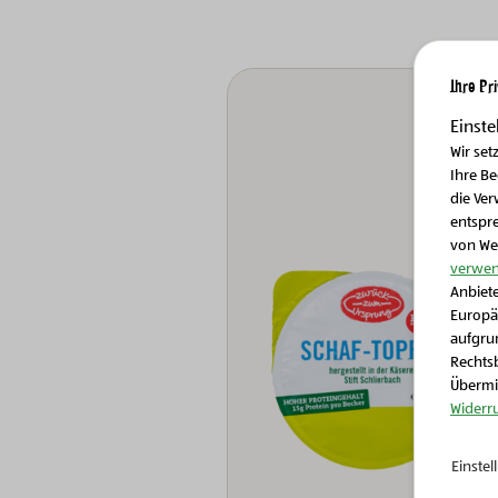
Ihre Pr
Einste
Wir set
Ihre B
die Ver
entspr
von We
verwen
Anbiete
Europä
aufgrun
Rechtsb
Übermit
Widerr
Einste