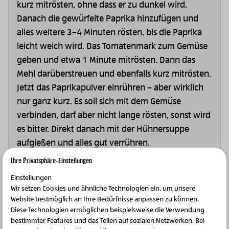
kurz mitrösten, ohne dass er zu dunkel wird.
Danach die gewürfelte Paprika hinzufügen und
alles weitere 3–4 Minuten rösten, bis die Paprika
leicht weich wird. Das Tomatenmark zum Gemüse
geben und etwa 1 Minute mitrösten. Dann das
Mehl darüberstreuen und ebenfalls kurz mitrösten.
Jetzt das Paprikapulver einrühren – aber wirklich
nur ganz kurz. Es soll sich mit dem Gemüse
verbinden, darf aber nicht lange rösten, sonst wird
es bitter. Direkt danach mit der Hühnersuppe
aufgießen und alles gut verrühren.
Ihre Privatsphäre-Einstellungen
Einstellungen
Schritt 4
Wir setzen Cookies und ähnliche Technologien ein, um unsere
Die angebratenen Hendl-Unterkeulen zurück in
Website bestmöglich an Ihre Bedürfnisse anpassen zu können.
Diese Technologien ermöglichen beispielsweise die Verwendung
den Topf legen. Die Sauce einmal aufkochen
bestimmter Features und das Teilen auf sozialen Netzwerken. Bei
lassen, dann die Hitze reduzieren. Das