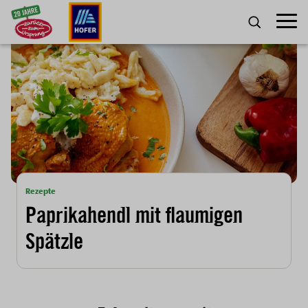
Zum Inhalt
Umscha
SUCHE
Rezepte
Paprikahendl mit flaumigen
Spätzle