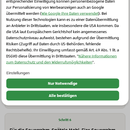
entsprechender Einwilligung können personenbezogene Daten
Paprikahendl zugedeckt ca. 35–40 Minuten sanft
zur Personalisierung von Werbeanzeigen auch an Google
schmoren lassen, bis das Fleisch gar und schön
übermittelt werden (
Wie Google Ihre Daten verwendet
). Bei
Nutzung dieser Technologien kann es zu einer Datenübermittlung
zart ist.
an Anbieter in Drittstaaten, wie insbesondere die USA kommen. Da
die USA laut Europäischem Gerichtshof kein angemessenes
Schließen Sie dieses Feld
Datenschutzniveau aufweist, bestehen aufgrund der Übermittlung
Schritt 5
Risiken (Zugriff auf Daten durch US-Behörden, fehlende
Rechtsbehelfe). Ihr Einwilligung umfasst gemäß Art. 49 Abs. 1 lit. a
Die Hendl-Unterkeulen kurz aus der Sauce
DSGVO diese Übermittlung in Drittstaaten. "
Nähere Informationen
nehmen. Und die Sauce mit dem Stabmixer
zum Datenschutz und den Widerrufsmöglichkeiten
".
pürieren. Anschließend das Schlagobers einrühren
Einstellungen
und die Sauce 3–5 Minuten sanft köcheln lassen.
Mit Salz und Pfeffer abschmecken. Danach die
Nur Notwendige
Hendl-Unterkeulen wieder in die Sauce legen und
Alle bestätigen
warm halten.
Schritt 6