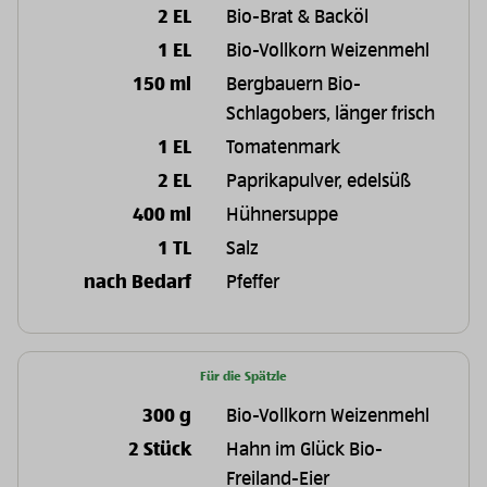
2 EL
Bio-Brat & Backöl
1 EL
Bio-Vollkorn Weizenmehl
150 ml
Bergbauern Bio-
Schlagobers, länger frisch
1 EL
Tomatenmark
2 EL
Paprikapulver, edelsüß
400 ml
Hühnersuppe
1 TL
Salz
nach Bedarf
Pfeffer
Für die Spätzle
300 g
Bio-Vollkorn Weizenmehl
2 Stück
Hahn im Glück Bio-
Freiland-Eier