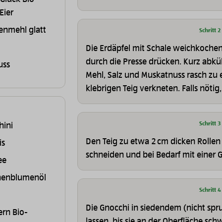
Eier
enmehl glatt
Schritt 2
Die Erdäpfel mit Schale weichkochen
durch die Presse drücken. Kurz abküh
uss
Mehl, Salz und Muskatnuss rasch zu 
klebrigen Teig verkneten. Falls nöti
Schritt 3
hini
Den Teig zu etwa 2 cm dicken Rollen 
is
schneiden und bei Bedarf mit einer 
ee
nenblumenöl
Schritt 4
Die Gnocchi in siedendem (nicht sp
rn Bio-
lassen, bis sie an der Oberfläche 