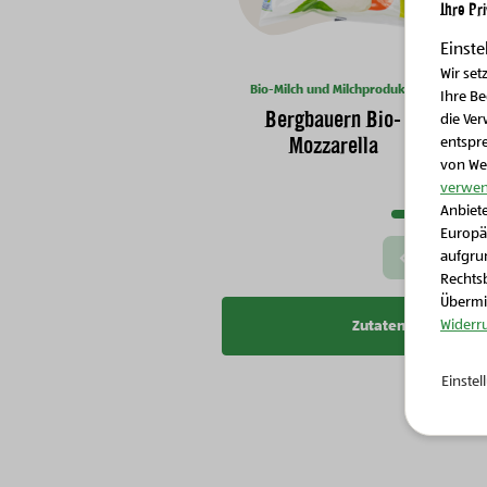
Ihre Pr
Einste
Wir set
Bio-Milch und Milchprodukte
Ihre B
Bergbauern Bio-
die Ver
B
Mozzarella
entspr
von We
Nächste Slide
verwen
Anbiete
Europä
aufgrun
Vorherige Slide
Rechtsb
Übermit
Widerr
Zutatenliste kopier
Einste