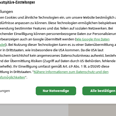
ivatsphäre-Einstellungen
YouTube S
llungen
zen Cookies und ähnliche Technologien ein, um unsere Website bestmöglich 
Bio-Fleisch, Wurst & Eier
edürfnisse anpassen zu können. Diese Technologien ermöglichen beispielswe
Bio-Vorratskammer
Hahn im Glück Bio-
wendung bestimmter Features und das Teilen auf sozialen Netzwerken. Bei
io-Weizenmehl glatt
Bio
Eier - 10 Stück
echender Einwilligung können personenbezogene Daten zur Personalisieru
rbeanzeigen auch an Google übermittelt werden (
Wie Google Ihre Daten
det
). Bei Nutzung dieser Technologien kann es zu einer Datenübermittlung 
r in Drittstaaten, wie insbesondere die USA kommen. Da die USA laut
Schließen Sie dieses Feld
ischem Gerichtshof kein angemessenes Datenschutzniveau aufweist, beste
d der Übermittlung Risiken (Zugriff auf Daten durch US-Behörden, fehlende
ehelfe). Ihr Einwilligung umfasst gemäß Art. 49 Abs. 1 lit. a DSGVO diese
tlung in Drittstaaten. "
Nähere Informationen zum Datenschutz und den
ufsmöglichkeiten
".
en
Bitte aktivieren Sie 
diesen Inhalt anzuze
llungen
Nur Notwendige
Alle bestätigen