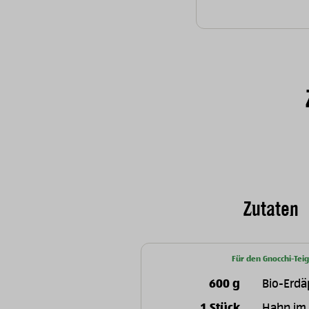
Zutaten
Für den Gnocchi-Teig
600 g
Bio-Erdä
1 Stück
Hahn im 