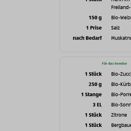
Freiland-
150 g
Bio-Weiz
1 Prise
Salz
nach Bedarf
Muskatn
Für das Gemüse
1 Stück
Bio-Zucc
250 g
Bio-Kürb
1 Stange
Bio-Porr
3 EL
Bio-Son
1 Stück
Zitrone
1 Stück
Bergbaue