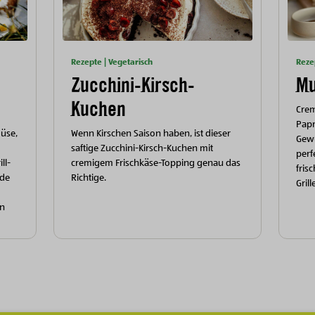
Rezepte | Vegetarisch
Reze
Zucchini-Kirsch-
Mu
Kuchen
Cre
Papr
müse,
Wenn Kirschen Saison haben, ist dieser
Gewü
saftige Zucchini-Kirsch-Kuchen mit
perf
ll-
cremigem Frischkäse-Topping genau das
fris
nde
Richtige.
Grill
en