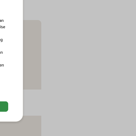
horts
an
Bio-Obst & Gemüse
ise
Bio-Vorratskammer
Landwirtschaft der Zukunft
-Sonnenblumenöl
BIO-Porree LaWi der
ng
Zukunft
an
hen
Cookies, um
igen