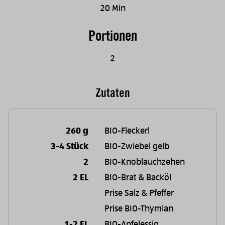
20 Min
Portionen
2
Zutaten
260 g
BIO-Fleckerl
3-4 Stück
BIO-Zwiebel gelb
2
BIO-Knoblauchzehen
2 EL
BIO-Brat & Backöl
Prise Salz & Pfeffer
Prise BIO-Thymian
1-2 EL
BIO-Apfelessig