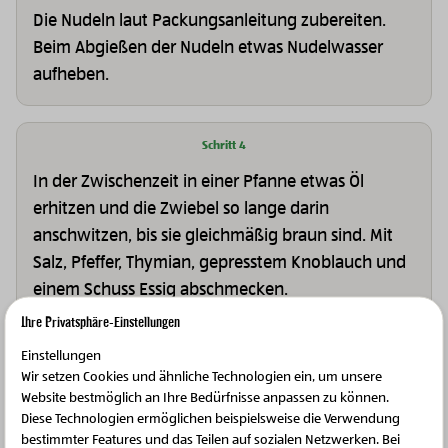
Die Nudeln laut Packungsanleitung zubereiten.
Beim Abgießen der Nudeln etwas Nudelwasser
aufheben.
Schritt 4
In der Zwischenzeit in einer Pfanne etwas Öl
erhitzen und die Zwiebel so lange darin
anschwitzen, bis sie gleichmäßig braun sind. Mit
Salz, Pfeffer, Thymian, gepresstem Knoblauch und
einem Schuss Essig abschmecken.
Ihre Privatsphäre-Einstellungen
Einstellungen
Schritt 5
Wir setzen Cookies und ähnliche Technologien ein, um unsere
Die Nudeln zu den karamellisierten Zwiebeln
Website bestmöglich an Ihre Bedürfnisse anpassen zu können.
Diese Technologien ermöglichen beispielsweise die Verwendung
geben und etwas vom Nudelwasser hinzufügen.
bestimmter Features und das Teilen auf sozialen Netzwerken. Bei