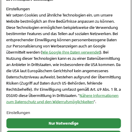
die Champignons hinzufügen und goldbraun
Einstellungen
anbraten. Mit Salz und Pfeffer abschmecken.
Wir setzen Cookies und ähnliche Technologien ein, um unsere
Website bestmöglich an Ihre Bedürfnisse anpassen zu können.
Diese Technologien ermöglichen beispielsweise die Verwendung
bestimmter Features und das Teilen auf sozialen Netzwerken. Bei
Schritt 5
entsprechender Einwilligung können personenbezogene Daten
In einem Topf ebenfalls Öl erhitzen und darin die
zur Personalisierung von Werbeanzeigen auch an Google
übermittelt werden (
Wie Google Ihre Daten verwendet
). Bei
andere Hälfte des Zwiebels und des Knoblauchs
Nutzung dieser Technologien kann es zu einer Datenübermittlung
anschwitzen. Als nächstes etwas Wasser sowie den
an Anbieter in Drittstaaten, wie insbesondere die USA kommen. Da
Blattspinat hinzufügen und zugedeckt einige
die USA laut Europäischem Gerichtshof kein angemessenes
Schließen Sie dieses Feld
Datenschutzniveau aufweist, bestehen aufgrund der Übermittlung
Minuten dünsten lassen bis dieser gar ist.
Risiken (Zugriff auf Daten durch US-Behörden, fehlende
Rechtsbehelfe). Ihr Einwilligung umfasst gemäß Art. 49 Abs. 1 lit. a
DSGVO diese Übermittlung in Drittstaaten. "
Nähere Informationen
Schritt 6
zum Datenschutz und den Widerrufsmöglichkeiten
".
Mit feuchten Händen kleine Stücke vom
Einstellungen
Kartoffelteig entnehmen und jeweils eine kleine
Nur Notwendige
Mulde bilden. Diese nun mit jeweils einem Esslöffel