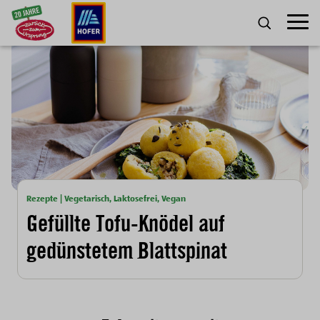
Zum Inhalt
Umscha
SUCHE
Rezepte | Vegetarisch, Laktosefrei, Vegan
Gefüllte Tofu-Knödel auf
gedünstetem Blattspinat