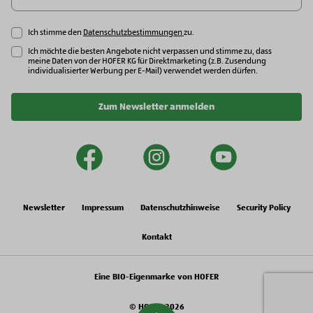
Ich stimme den
Datenschutzbestimmungen
zu.
Ich möchte die besten Angebote nicht verpassen und stimme zu, dass
meine Daten von der HOFER KG für Direktmarketing (z.B. Zusendung
individualisierter Werbung per E-Mail) verwendet werden dürfen.
Zum Newsletter anmelden
facebook
instagram
youtu
Newsletter
Impressum
Datenschutzhinweise
Security Policy
Kontakt
Eine BIO-Eigenmarke von HOFER
© HOFER 2026