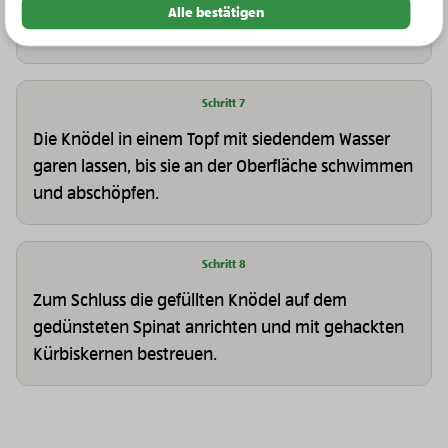
der Tofu-Champignon-Mischung füllen,
Alle bestätigen
verschließen und zu runden Knödel formen.
Schritt 7
Die Knödel in einem Topf mit siedendem Wasser
garen lassen, bis sie an der Oberfläche schwimmen
und abschöpfen.
Schritt 8
Zum Schluss die gefüllten Knödel auf dem
gedünsteten Spinat anrichten und mit gehackten
Kürbiskernen bestreuen.