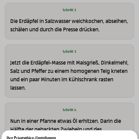
Schritt 2
Die Erdäpfel in Salzwasser weichkochen, abseihen,
schälen und durch die Presse drücken.
Schritt 3
Jetzt die Erdäpfel-Masse mit Maisgrieß, Dinkelmehl,
Salz und Pfeffer zu einem homogenen Teig kneten
und ein paar Minuten im Kühlschrank rasten
lassen.
Schritt 4
Nun in einer Pfanne etwas Öl erhitzen. Darin die
Hälfte der gehackten Zwiebeln und des
Knoblauchs kurz anschwitzen. Nun den Tofu und
Ihre Privatsphäre-Einstellungen