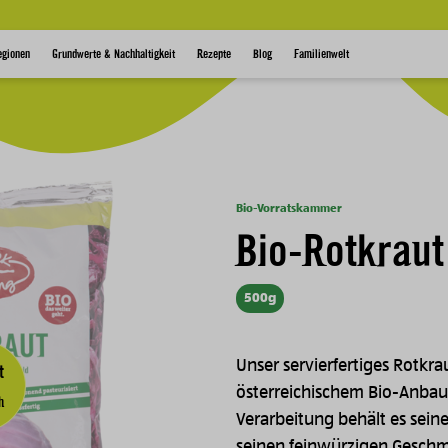
egionen
Grundwerte & Nachhaltigkeit
Rezepte
Blog
Familienwelt
Bio-Vorratskammer
Bio-Rotkraut
500g
Unser servierfertiges Rotk
t
österreichischem Bio-Anbau
h
Verarbeitung behält es seine
seinen feinwürzigen Geschma