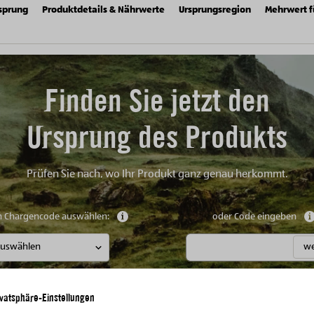
sprung
Produktdetails & Nährwerte
Ursprungsregion
Mehrwert f
Finden Sie jetzt den
Ursprung des Produkts
Prüfen Sie nach, wo Ihr Produkt ganz genau herkommt.
n Chargencode auswählen:
Weitere Informationen anzeigen
oder Code eingeben
we
ivatsphäre-Einstellungen