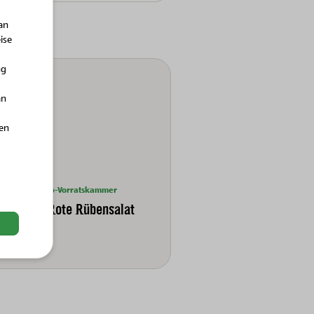
an
ise
ng
an
hen
Bio-Vorratskammer
Bio-Rote Rübensalat