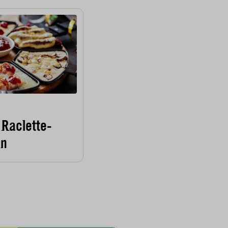
 Raclette-
en