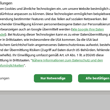
llungen
zen Cookies und ähnliche Technologien ein, um unsere Website bestmöglich 
edürfnisse anpassen zu können. Diese Technologien ermöglichen beispielswe
wendung bestimmter Features und das Teilen auf sozialen Netzwerken. Bei
echender Einwilligung können personenbezogene Daten zur Personalisieru
rbeanzeigen auch an Google übermittelt werden (
Wie Google Ihre Daten
Weitere Produkte
det
). Bei Nutzung dieser Technologien kann es zu einer Datenübermittlung 
r in Drittstaaten, wie insbesondere die USA kommen. Da die USA laut
Schließen Sie dieses Feld
ischem Gerichtshof kein angemessenes Datenschutzniveau aufweist, beste
d der Übermittlung Risiken (Zugriff auf Daten durch US-Behörden, fehlende
ehelfe). Ihr Einwilligung umfasst gemäß Art. 49 Abs. 1 lit. a DSGVO diese
tlung in Drittstaaten. "
Nähere Informationen zum Datenschutz und den
ufsmöglichkeiten
".
Bio-Vorratskammer
Bio-Vorratskammer
Bio-Zuckermais
Bio-Sauerkraut
llungen
Nur Notwendige
Alle bestätigen