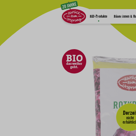
Zum Inhalt
BIO-Produkte
Bäuer:innen & R
Derzei
nicht
erhältlic