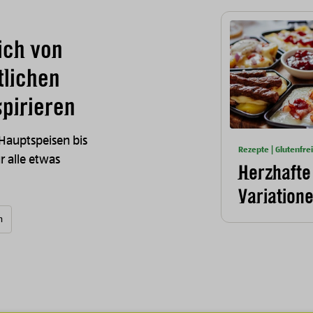
ich von
tlichen
pirieren
 Hauptspeisen bis
Rezepte | Glutenfrei
ür alle etwas
Herzhafte
Variation
n