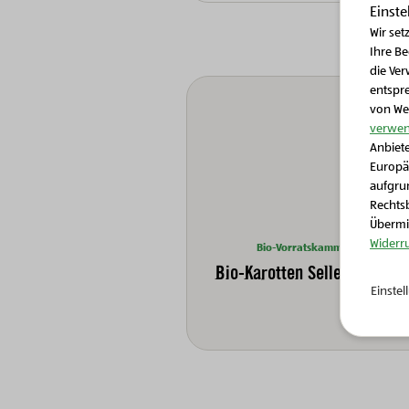
Einste
Wir set
Ihre B
die Ver
entspr
von We
verwen
Anbiete
Europä
aufgrun
Rechtsb
Übermit
Widerr
Bio-Vorratskammer
Bio-Karotten Selleriesalat
Einste