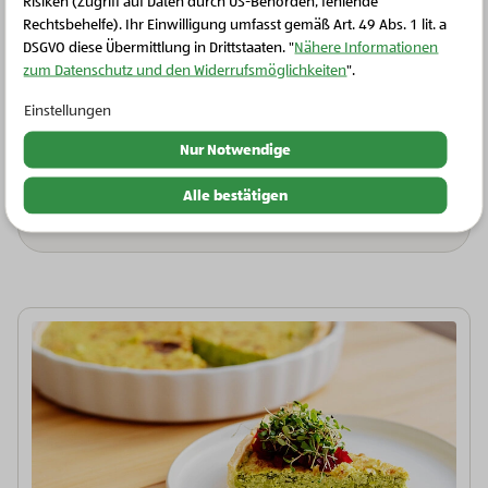
Risiken (Zugriff auf Daten durch US-Behörden, fehlende
Rechtsbehelfe). Ihr Einwilligung umfasst gemäß Art. 49 Abs. 1 lit. a
DSGVO diese Übermittlung in Drittstaaten. "
Nähere Informationen
zum Datenschutz und den Widerrufsmöglichkeiten
".
Einstellungen
Nur Notwendige
Bio-Fleisch, Wurst & Eier
Bio-Berner Würstel
Alle bestätigen