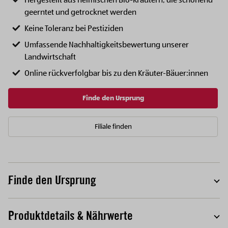
Hergestellt aus heimischen Bio-Kräutern, die schonend
geerntet und getrocknet werden
Keine Toleranz bei Pestiziden
Umfassende Nachhaltigkeitsbewertung unserer
Landwirtschaft
Online rückverfolgbar bis zu den Kräuter-Bäuer:innen
Finde den Ursprung
Filiale finden
Finde den Ursprung
T
Produktdetails & Nährwerte
T