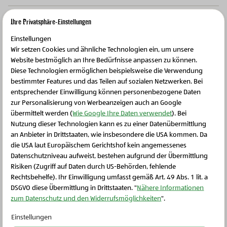
Ursprungsregion
T
Ihre Privatsphäre-Einstellungen
Einstellungen
Wir setzen Cookies und ähnliche Technologien ein, um unsere
Mehrwert für die Region
T
Website bestmöglich an Ihre Bedürfnisse anpassen zu können.
Diese Technologien ermöglichen beispielsweise die Verwendung
bestimmter Features und das Teilen auf sozialen Netzwerken. Bei
entsprechender Einwilligung können personenbezogene Daten
zur Personalisierung von Werbeanzeigen auch an Google
übermittelt werden (
Wie Google Ihre Daten verwendet
). Bei
Weitere Produkte
Nutzung dieser Technologien kann es zu einer Datenübermittlung
an Anbieter in Drittstaaten, wie insbesondere die USA kommen. Da
die USA laut Europäischem Gerichtshof kein angemessenes
Schließen Sie dieses Feld
Datenschutzniveau aufweist, bestehen aufgrund der Übermittlung
Risiken (Zugriff auf Daten durch US-Behörden, fehlende
Rechtsbehelfe). Ihr Einwilligung umfasst gemäß Art. 49 Abs. 1 lit. a
DSGVO diese Übermittlung in Drittstaaten. "
Nähere Informationen
zum Datenschutz und den Widerrufsmöglichkeiten
".
Einstellungen