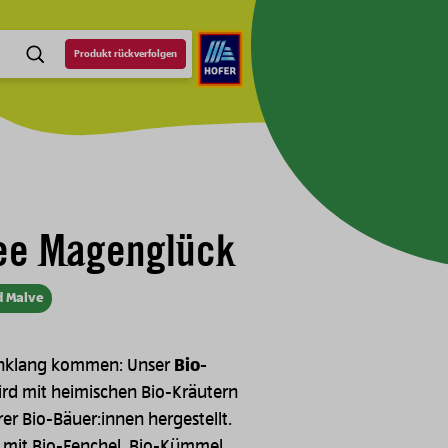
Produkt rückverfolgen
SUCHE
tee Magenglück
d Malve
inklang kommen: Unser
Bio-
rd mit heimischen Bio-Kräutern
er Bio-Bäuer:innen hergestellt.
 mit Bio-Fenchel, Bio-Kümmel