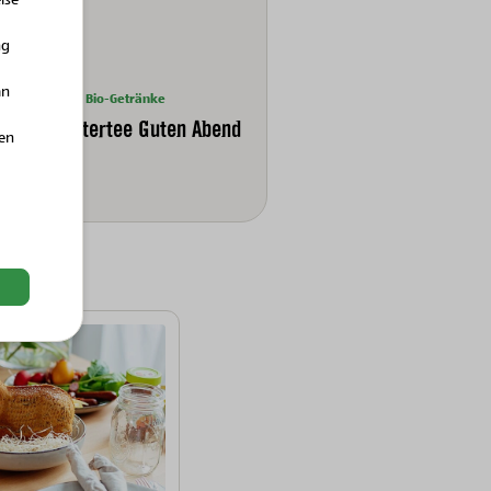
ise
ng
an
Bio-Getränke
Bio-Kräutertee Guten Abend
hen