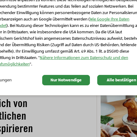
edürfnisse anpassen zu können. Diese Technologien ermöglichen beispielswe
wendung bestimmter Features und das Teilen auf sozialen Netzwerken. Bei
echender Einwilligung können personenbezogene Daten zur Personalisieru
rbeanzeigen auch an Google übermittelt werden (
Wie Google Ihre Daten
det
). Bei Nutzung dieser Technologien kann es zu einer Datenübermittlung 
Bio-Getränke
Bio-Getränke
r in Drittstaaten, wie insbesondere die USA kommen. Da die USA laut
Schließen Sie dieses Feld
Bio-Kräutertee Atemwohl
Bio-Apfel-Kräutertee Auszeit
ischem Gerichtshof kein angemessenes Datenschutzniveau aufweist, beste
d der Übermittlung Risiken (Zugriff auf Daten durch US-Behörden, fehlende
ehelfe). Ihr Einwilligung umfasst gemäß Art. 49 Abs. 1 lit. a DSGVO diese
tlung in Drittstaaten. "
Nähere Informationen zum Datenschutz und den
ufsmöglichkeiten
".
llungen
Nur Notwendige
Alle bestätigen
ich von
tlichen
pirieren