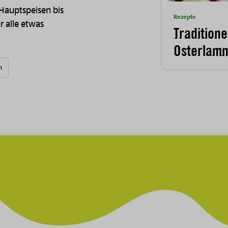
 Hauptspeisen bis
Rezepte
ür alle etwas
Traditione
Osterlam
n