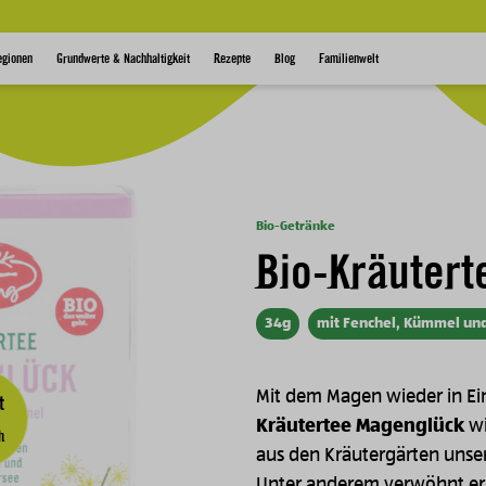
egionen
Grundwerte & Nachhaltigkeit
Rezepte
Blog
Familienwelt
Bio-Getränke
Bio-Kräuter
34g
mit Fenchel, Kümmel un
Mit dem Magen wieder in E
t
Kräutertee Magenglück
wi
h
aus den Kräutergärten unser
Unter anderem verwöhnt er