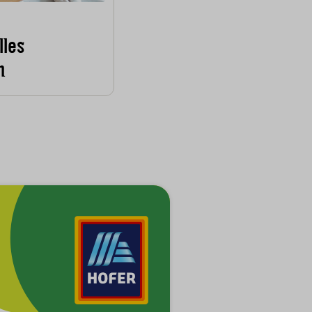
lles
m