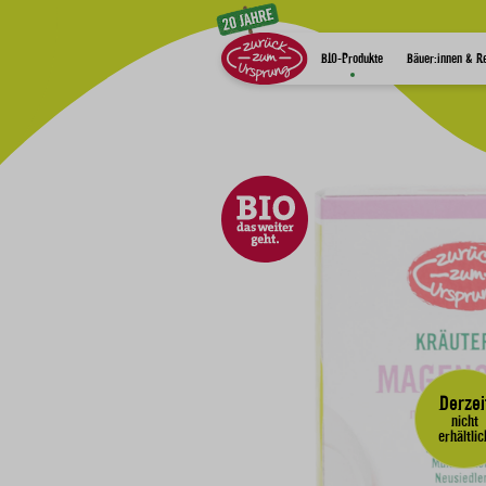
Zum Inhalt
BIO-Produkte
Bäuer:innen & R
Derzei
nicht
erhältlic