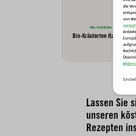
Ihre B
die Ver
entspr
von We
verwen
Bio-Getränke
Anbiete
Bio-Kräutertee Harmonie
Europä
aufgrun
Rechtsb
Übermit
Widerr
Einste
Lassen Sie s
unseren kös
Rezepten ins