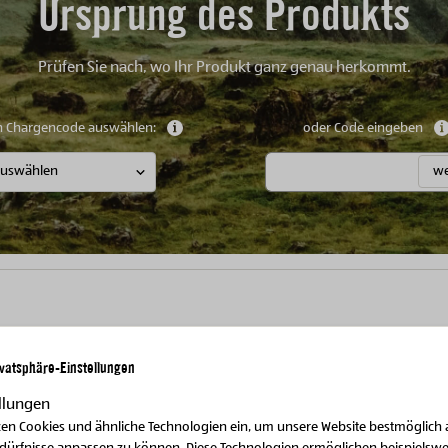
Ursprung des Produkts
Prüfen Sie nach, wo Ihr Produkt ganz genau herkommt.
n Chargencode auswählen:
Weitere Informationen anzeigen
oder Code eingeben
we
ivatsphäre-Einstellungen
llungen
Weitere Produkte
zen Cookies und ähnliche Technologien ein, um unsere Website bestmöglich 