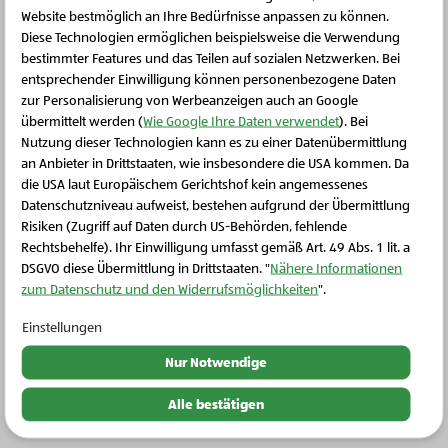
Website bestmöglich an Ihre Bedürfnisse anpassen zu können.
Diese Technologien ermöglichen beispielsweise die Verwendung
Weitere Produkte
bestimmter Features und das Teilen auf sozialen Netzwerken. Bei
entsprechender Einwilligung können personenbezogene Daten
zur Personalisierung von Werbeanzeigen auch an Google
übermittelt werden (
Wie Google Ihre Daten verwendet
). Bei
Nutzung dieser Technologien kann es zu einer Datenübermittlung
an Anbieter in Drittstaaten, wie insbesondere die USA kommen. Da
die USA laut Europäischem Gerichtshof kein angemessenes
Schließen Sie dieses Feld
Datenschutzniveau aufweist, bestehen aufgrund der Übermittlung
Risiken (Zugriff auf Daten durch US-Behörden, fehlende
Rechtsbehelfe). Ihr Einwilligung umfasst gemäß Art. 49 Abs. 1 lit. a
DSGVO diese Übermittlung in Drittstaaten. "
Nähere Informationen
zum Datenschutz und den Widerrufsmöglichkeiten
".
Einstellungen
Bio-Obst & Gemüse
Nur Notwendige
Bio-Mini Äpfel
Alle bestätigen