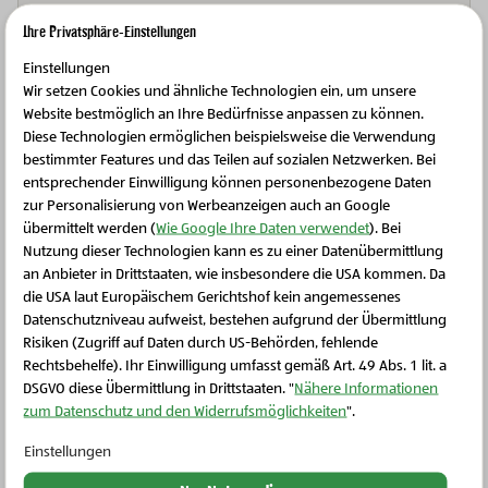
Weitere Produkte
Ihre Privatsphäre-Einstellungen
Einstellungen
Wir setzen Cookies und ähnliche Technologien ein, um unsere
Website bestmöglich an Ihre Bedürfnisse anpassen zu können.
Diese Technologien ermöglichen beispielsweise die Verwendung
bestimmter Features und das Teilen auf sozialen Netzwerken. Bei
entsprechender Einwilligung können personenbezogene Daten
zur Personalisierung von Werbeanzeigen auch an Google
übermittelt werden (
Wie Google Ihre Daten verwendet
). Bei
Nutzung dieser Technologien kann es zu einer Datenübermittlung
an Anbieter in Drittstaaten, wie insbesondere die USA kommen. Da
die USA laut Europäischem Gerichtshof kein angemessenes
Schließen Sie dieses Feld
Datenschutzniveau aufweist, bestehen aufgrund der Übermittlung
Risiken (Zugriff auf Daten durch US-Behörden, fehlende
Bio-Obst & Gemüse
Rechtsbehelfe). Ihr Einwilligung umfasst gemäß Art. 49 Abs. 1 lit. a
BIO-Heidelbeeren
DSGVO diese Übermittlung in Drittstaaten. "
Nähere Informationen
zum Datenschutz und den Widerrufsmöglichkeiten
".
Einstellungen