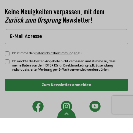
Keine Neuigkeiten verpassen, mit dem
Zurück zum Ursprung
Newsletter!
Ich stimme den
Datenschutzbestimmungen
zu.
Ich möchte die besten Angebote nicht verpassen und stimme zu, dass
meine Daten von der HOFER KG für Direktmarketing (z.B. Zusendung
individualisierter Werbung per E-Mail) verwendet werden dürfen.
Zum Newsletter anmelden
facebook
instagram
youtu
Zur Spitze gehen
Newsletter
Impressum
Datenschutzhinweise
Security Policy