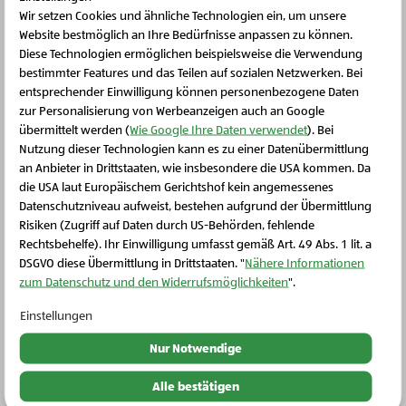
Wir setzen Cookies und ähnliche Technologien ein, um unsere
Website bestmöglich an Ihre Bedürfnisse anpassen zu können.
Diese Technologien ermöglichen beispielsweise die Verwendung
bestimmter Features und das Teilen auf sozialen Netzwerken. Bei
Weitere Produkte
entsprechender Einwilligung können personenbezogene Daten
zur Personalisierung von Werbeanzeigen auch an Google
übermittelt werden (
Wie Google Ihre Daten verwendet
). Bei
Nutzung dieser Technologien kann es zu einer Datenübermittlung
an Anbieter in Drittstaaten, wie insbesondere die USA kommen. Da
die USA laut Europäischem Gerichtshof kein angemessenes
Schließen Sie dieses Feld
Datenschutzniveau aufweist, bestehen aufgrund der Übermittlung
Risiken (Zugriff auf Daten durch US-Behörden, fehlende
Rechtsbehelfe). Ihr Einwilligung umfasst gemäß Art. 49 Abs. 1 lit. a
DSGVO diese Übermittlung in Drittstaaten. "
Nähere Informationen
zum Datenschutz und den Widerrufsmöglichkeiten
".
Einstellungen
Nur Notwendige
Bio-Tiefkühlprodukte
Bio-Schwarze Ribisel Sorbet
Alle bestätigen