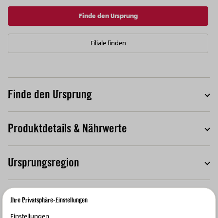
Finde den Ursprung
Filiale finden
Finde den Ursprung
T
Produktdetails & Nährwerte
T
Ursprungsregion
T
Mehrwert für die Region
T
Ihre Privatsphäre-Einstellungen
Einstellungen