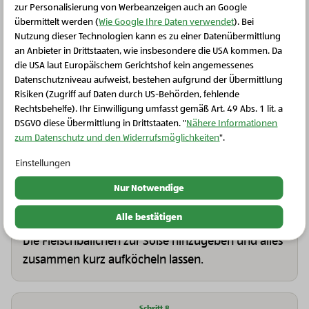
zur Personalisierung von Werbeanzeigen auch an Google
übermittelt werden (
Wie Google Ihre Daten verwendet
). Bei
Schritt 6
Nutzung dieser Technologien kann es zu einer Datenübermittlung
an Anbieter in Drittstaaten, wie insbesondere die USA kommen. Da
Das Mehl in die Pfanne geben und unter
die USA laut Europäischem Gerichtshof kein angemessenes
Schließen Sie dieses Feld
ständigem Rühren nach und nach den
Datenschutzniveau aufweist, bestehen aufgrund der Übermittlung
Schlagobers mit einem Schneebesen einrühren.
Risiken (Zugriff auf Daten durch US-Behörden, fehlende
Rechtsbehelfe). Ihr Einwilligung umfasst gemäß Art. 49 Abs. 1 lit. a
Die Soße mit Salz, Pfeffer und einer Prise
DSGVO diese Übermittlung in Drittstaaten. "
Nähere Informationen
Muskatnuss abschmecken. Tipp: Sollte die Soße
zum Datenschutz und den Widerrufsmöglichkeiten
".
etwas zu dick sein, kann man dies mit der Zugabe
Einstellungen
von etwas Milch bzw. Wasser ausgleichen.
Nur Notwendige
Alle bestätigen
Schritt 7
Die Fleischbällchen zur Soße hinzugeben und alles
zusammen kurz aufköcheln lassen.
Schritt 8