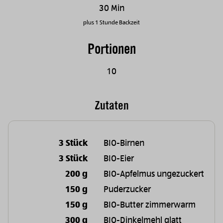
30 Min
plus 1 Stunde Backzeit
Portionen
10
Zutaten
3 Stück
BIO-Birnen
3 Stück
BIO-Eier
200 g
BIO-Apfelmus ungezuckert
150 g
Puderzucker
150 g
BIO-Butter zimmerwarm
300 g
BIO-Dinkelmehl glatt