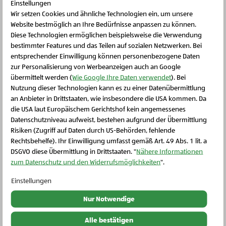
Einstellungen
Wir setzen Cookies und ähnliche Technologien ein, um unsere
Schritt 5
Website bestmöglich an Ihre Bedürfnisse anpassen zu können.
Den Kuchen auf mittlerer Schiene bei Heißluft
Diese Technologien ermöglichen beispielsweise die Verwendung
160°C oder Ober- Unterhitze 180°C ca. 50-60
bestimmter Features und das Teilen auf sozialen Netzwerken. Bei
entsprechender Einwilligung können personenbezogene Daten
Minuten backen. Stäbchenprobe nicht vergessen!
zur Personalisierung von Werbeanzeigen auch an Google
Wenn noch Reste am Stäbchen beim Reinstechen
übermittelt werden (
Wie Google Ihre Daten verwendet
). Bei
kleben, den Kuchen noch weiterbacken.
Nutzung dieser Technologien kann es zu einer Datenübermittlung
an Anbieter in Drittstaaten, wie insbesondere die USA kommen. Da
die USA laut Europäischem Gerichtshof kein angemessenes
Schließen Sie dieses Feld
Datenschutzniveau aufweist, bestehen aufgrund der Übermittlung
Schritt 6
Risiken (Zugriff auf Daten durch US-Behörden, fehlende
Wenn er fertig ist, abkühlen lassen und aus der
Rechtsbehelfe). Ihr Einwilligung umfasst gemäß Art. 49 Abs. 1 lit. a
DSGVO diese Übermittlung in Drittstaaten. "
Nähere Informationen
Kranzform stürzen. Genießen!
zum Datenschutz und den Widerrufsmöglichkeiten
".
Einstellungen
Nur Notwendige
Weitere Rezepte
Alle bestätigen