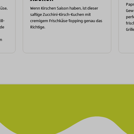
Papr
müse,
Wenn Kirschen Saison haben, ist dieser
Gewü
saftige Zucchini-Kirsch-Kuchen mit
perf
ll-
cremigem Frischkäse-Topping genau das
fris
nde
Richtige.
Grill
en