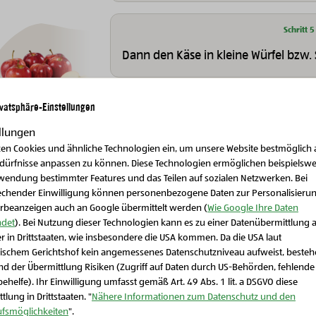
Schritt 5
Dann den Käse in kleine Würfel bzw. 
ivatsphäre-Einstellungen
Schritt 6
Anschließend eine Handvoll eurer a
llungen
hacken.
zen Cookies und ähnliche Technologien ein, um unsere Website bestmöglich 
Bio-Obst & Gemüse
Bio-Obst & Gemüse
edürfnisse anpassen zu können. Diese Technologien ermöglichen beispielswe
BIO-Äpfel 1 kg
Bio-Kräutermix
wendung bestimmter Features und das Teilen auf sozialen Netzwerken. Bei
echender Einwilligung können personenbezogene Daten zur Personalisieru
Schritt 7
rbeanzeigen auch an Google übermittelt werden (
Wie Google Ihre Daten
det
). Bei Nutzung dieser Technologien kann es zu einer Datenübermittlung 
Die fertigen Nudeln kalt abschrecke
r in Drittstaaten, wie insbesondere die USA kommen. Da die USA laut
Schließen Sie dieses Feld
Käse, Eiern und Kräutern in eine gr
ischem Gerichtshof kein angemessenes Datenschutzniveau aufweist, beste
Sauerrahm, dem Essig, einer Prise S
d der Übermittlung Risiken (Zugriff auf Daten durch US-Behörden, fehlende
Fertig ist der Nudelsalat!
ehelfe). Ihr Einwilligung umfasst gemäß Art. 49 Abs. 1 lit. a DSGVO diese
en
tlung in Drittstaaten. "
Nähere Informationen zum Datenschutz und den
ufsmöglichkeiten
".