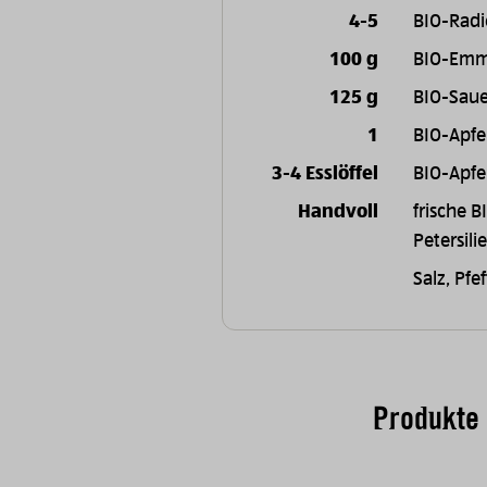
4-5
BIO-Radi
100 g
BIO-Emm
125 g
BIO-Sau
1
BIO-Apfe
3-4 Esslöffel
BIO-Apfe
Handvoll
frische B
Petersili
Salz, Pfef
Produkte