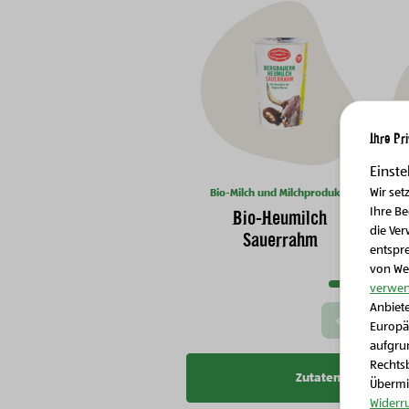
Ihre Pr
Einste
Wir set
Bio-Milch und Milchprodukte
Ihre B
Bio-Heumilch
die Ver
Sauerrahm
entspr
Nächste Slide
von We
verwen
Anbiete
Vorherige Slide
Europä
aufgrun
Rechtsb
Zutatenliste kopier
Übermit
Widerr