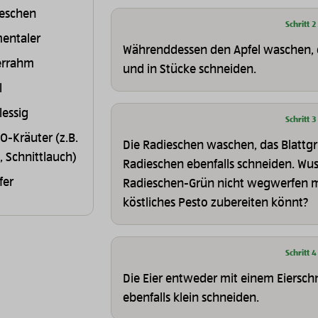
eschen
Schritt 2
entaler
Währenddessen den Apfel waschen, 
errahm
und in Stücke schneiden.
l
lessig
Schritt 3
IO-Kräuter (z.B.
Die Radieschen waschen, das Blattg
e, Schnittlauch)
Radieschen ebenfalls schneiden. Wusst
fer
Radieschen-Grün nicht wegwerfen m
köstliches Pesto zubereiten könnt?
Schritt 4
Die Eier entweder mit einem Eiersch
ebenfalls klein schneiden.