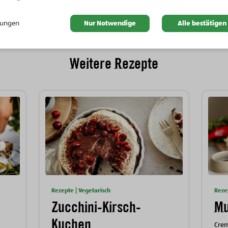
llungen
Nur Notwendige
Alle bestätigen
Weitere Rezepte
Rezepte | Vegetarisch
Reze
Zucchini-Kirsch-
Mu
Kuchen
Cre