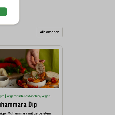
Alle ansehen
pte | Vegetarisch, Laktosefrei, Vegan
hammara Dip
miger Muhammara mit geröstetem