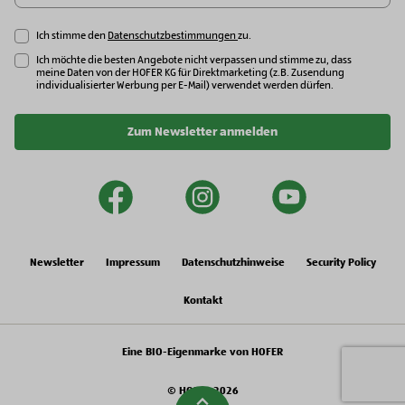
Ich stimme den
Datenschutzbestimmungen
zu.
Ich möchte die besten Angebote nicht verpassen und stimme zu, dass
meine Daten von der HOFER KG für Direktmarketing (z.B. Zusendung
individualisierter Werbung per E-Mail) verwendet werden dürfen.
Zum Newsletter anmelden
facebook
instagram
youtu
Newsletter
Impressum
Datenschutzhinweise
Security Policy
Kontakt
Eine BIO-Eigenmarke von HOFER
© HOFER 2026