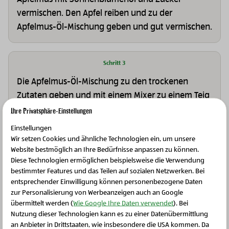
vermischen. Den Apfel reiben und zu der
Apfelmus-Öl-Mischung geben und gut vermischen.
Schritt 3
Die Apfelmus-Öl-Mischung zu den trockenen
Zutaten geben und mit einem Mixer zu einem Teig
rühren. Ggf. etwas Haferdrink hinzufügen, falls
Ihre Privatsphäre-Einstellungen
noch Flüssigkeit benötigt wird.
Einstellungen
Wir setzen Cookies und ähnliche Technologien ein, um unsere
Website bestmöglich an Ihre Bedürfnisse anpassen zu können.
Schritt 4
Diese Technologien ermöglichen beispielsweise die Verwendung
bestimmter Features und das Teilen auf sozialen Netzwerken. Bei
Bei 180° Grad ca. 25 Minuten backen.
entsprechender Einwilligung können personenbezogene Daten
zur Personalisierung von Werbeanzeigen auch an Google
übermittelt werden (
Wie Google Ihre Daten verwendet
). Bei
Nutzung dieser Technologien kann es zu einer Datenübermittlung
an Anbieter in Drittstaaten, wie insbesondere die USA kommen. Da