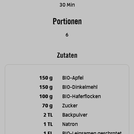
30 Min
Portionen
6
Zutaten
150 g
BIO-Apfel
150 g
BIO-Dinkelmehl
100 g
BIO-Haferflocken
70 g
Zucker
2 TL
Backpulver
1 TL
Natron
1 EL
BIO-Leinsamen geschrotet