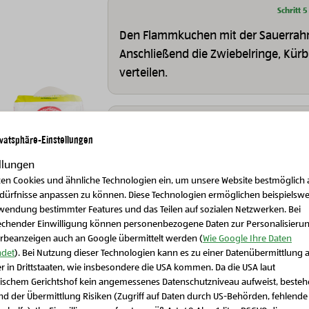
Schritt 5
Den Flammkuchen mit der Sauerrah
Anschließend die Zwiebelringe, Kürb
verteilen.
Schritt 6
ivatsphäre-Einstellungen
Für ca. 20 Minuten bei 180°C Ober-/
backen, bis der Flammkuchen schön 
llungen
zen Cookies und ähnliche Technologien ein, um unsere Website bestmöglich 
edürfnisse anpassen zu können. Diese Technologien ermöglichen beispielswe
wendung bestimmter Features und das Teilen auf sozialen Netzwerken. Bei
Schritt 7
echender Einwilligung können personenbezogene Daten zur Personalisieru
Bio-Vorratskammer
Bio-Vorratskammer
Wer möchte kann den fertigen Flamm
rbeanzeigen auch an Google übermittelt werden (
Wie Google Ihre Daten
io-Weizenmehl glatt
Bio-Brat & Backöl
det
). Bei Nutzung dieser Technologien kann es zu einer Datenübermittlung 
Petersilie bzw. frischem Rosmarin ga
r in Drittstaaten, wie insbesondere die USA kommen. Da die USA laut
Schließen Sie dieses Feld
ischem Gerichtshof kein angemessenes Datenschutzniveau aufweist, beste
d der Übermittlung Risiken (Zugriff auf Daten durch US-Behörden, fehlende