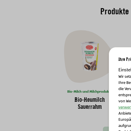
Produkte
Ihre Pr
Einste
Wir set
Ihre B
die Ver
Bio-Milch und Milchprodukte
entspr
Bio-Heumilch
von We
B
Sauerrahm
verwen
Nächste Slide
Anbiete
Europä
aufgrun