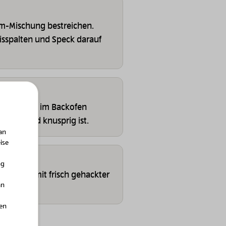
m-Mischung bestreichen.
isspalten und Speck darauf
Unterhitze im Backofen
braun und knusprig ist.
an
ise
ng
kuchen mit frisch gehackter
an
rnieren.
hen