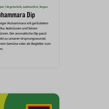
pte | Vegetarisch, Laktosefrei, Vegan
hammara Dip
miger Muhammara mit geröstetem
ika, Walnüssen und feinen
rzen. Der aromatische Dip passt
ekt zu unserer Ursprungswurzel,
chem Gemüse oder als Begleiter zum
en.