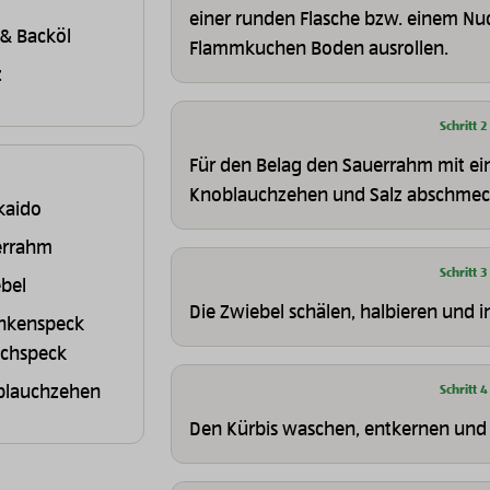
einer runden Flasche bzw. einem N
 & Backöl
Flammkuchen Boden ausrollen.
z
Schritt 2
Für den Belag den Sauerrahm mit ein
Knoblauchzehen und Salz abschmec
kaido
errahm
Schritt 3
bel
Die Zwiebel schälen, halbieren und i
nkenspeck
uchspeck
blauchzehen
Schritt 4
Den Kürbis waschen, entkernen und i