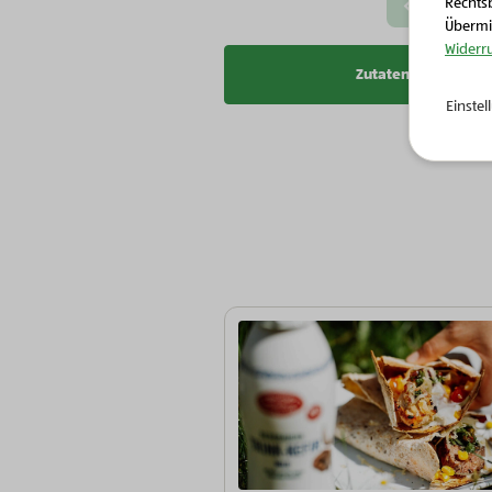
Rechtsb
Vorherige Slide
Übermit
Widerr
Zutatenliste kopier
Einste