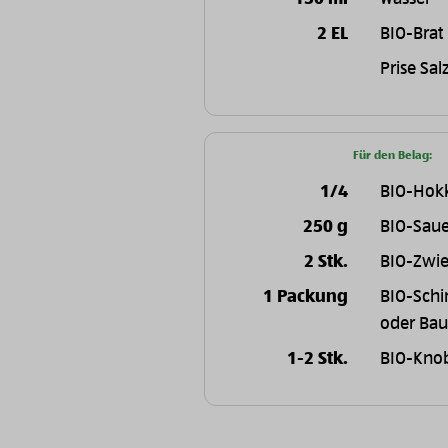
2 EL
BIO-Brat
Prise Sal
Für den Belag:
1/4
BIO-Hok
250 g
BIO-Sau
2 Stk.
BIO-Zwie
1 Packung
BIO-Schi
oder Ba
1-2 Stk.
BIO-Kno