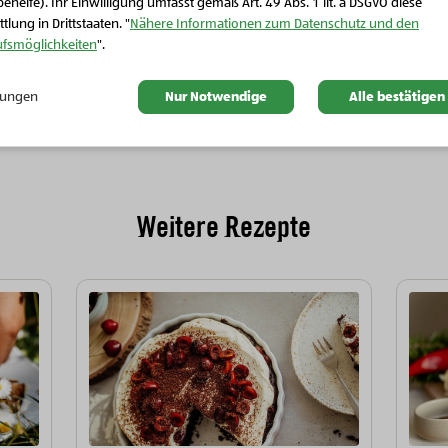
ehelfe). Ihr Einwilligung umfasst gemäß Art. 49 Abs. 1 lit. a DSGVO diese
tlung in Drittstaaten. "
Nähere Informationen zum Datenschutz und den
ufsmöglichkeiten
".
en
llungen
Nur Notwendige
Alle bestätigen
Weitere Rezepte