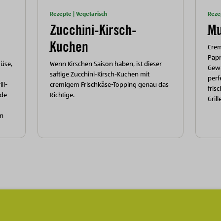
Rezepte | Vegetarisch
Reze
Zucchini-Kirsch-
Mu
Kuchen
Cre
Papr
müse,
Wenn Kirschen Saison haben, ist dieser
Gewü
saftige Zucchini-Kirsch-Kuchen mit
perf
ll-
cremigem Frischkäse-Topping genau das
fris
nde
Richtige.
Grill
en