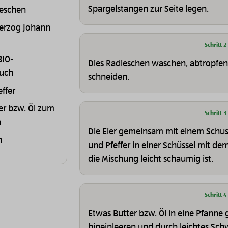
Spargelstangen zur Seite legen.
eschen
erzog Johann
Schritt 2
BIO-
Dies Radieschen waschen, abtropfen u
auch
schneiden.
effer
er bzw. Öl zum
Schritt 3
n
Die Eier gemeinsam mit einem Schuss
h
und Pfeffer in einer Schüssel mit d
die Mischung leicht schaumig ist.
Schritt 4
Etwas Butter bzw. Öl in eine Pfanne
hineinleeren und durch leichtes Sc