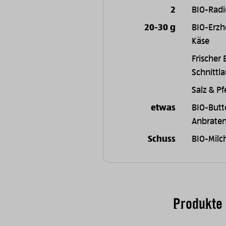
2
BIO-Radi
20-30 g
BIO-Erzh
Käse
Frischer 
Schnittl
Salz & Pf
etwas
BIO-Butt
Anbrate
Schuss
BIO-Milc
Produkte