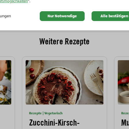
ufsmöglichkeiten
".
llungen
Nur Notwendige
Alle bestätigen
Weitere Rezepte
Rezepte | Vegetarisch
Reze
Zucchini-Kirsch-
Mu