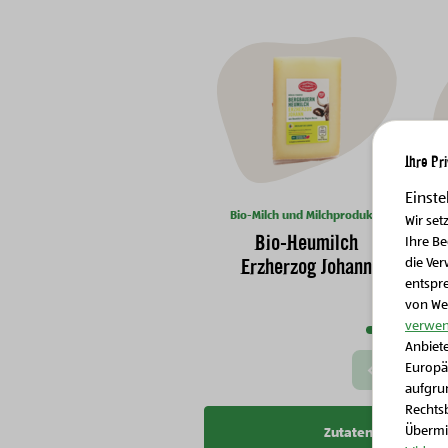
Ihre Pr
Einste
Bio-Milch und Milchprodukte
Wir set
Bio-Heumilch
Ihre B
Erzherzog Johann
die Ver
entspr
Nächste Slide
von We
verwen
Anbiete
Europä
Vorherige Slide
aufgrun
Rechtsb
Übermit
Zutatenliste kopier