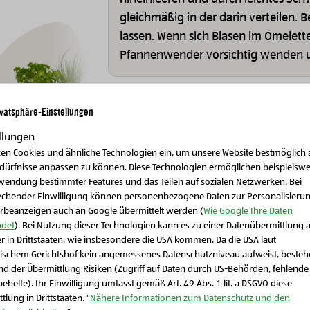
gleichmäßig in der darin verteilen. B
lassen. Wenn sich Blasen im Omelette
Pfannenwender vorsichtig wenden un
Schritt 5
ivatsphäre-Einstellungen
Das fertige Omelette auf einen Telle
llungen
Spargel, den Radieschen und frische
zen Cookies und ähnliche Technologien ein, um unsere Website bestmöglich 
Bio-Fleisch, Wurst & Eier
Bio-
edürfnisse anpassen zu können. Diese Technologien ermöglichen beispielswe
Bio-Obst & Gemüse
Hahn im Glück Bio-
Mur
wendung bestimmter Features und das Teilen auf sozialen Netzwerken. Bei
Bio-Kräutermix
Eier - 10 Stück
echender Einwilligung können personenbezogene Daten zur Personalisieru
rbeanzeigen auch an Google übermittelt werden (
Wie Google Ihre Daten
det
). Bei Nutzung dieser Technologien kann es zu einer Datenübermittlung 
r in Drittstaaten, wie insbesondere die USA kommen. Da die USA laut
Schließen Sie dieses Feld
ischem Gerichtshof kein angemessenes Datenschutzniveau aufweist, beste
d der Übermittlung Risiken (Zugriff auf Daten durch US-Behörden, fehlende
ehelfe). Ihr Einwilligung umfasst gemäß Art. 49 Abs. 1 lit. a DSGVO diese
tlung in Drittstaaten. "
Nähere Informationen zum Datenschutz und den
en