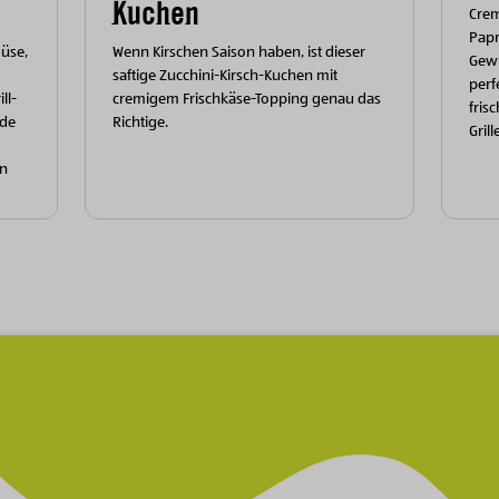
Kuchen
Cre
Papr
müse,
Wenn Kirschen Saison haben, ist dieser
Gewü
saftige Zucchini-Kirsch-Kuchen mit
perf
ll-
cremigem Frischkäse-Topping genau das
fris
nde
Richtige.
Grill
en