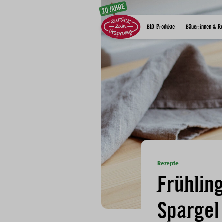
Zum Inhalt
BIO-Produkte
Bäuer:innen & R
Rezepte
Frühlin
Spargel