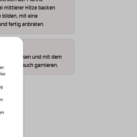
ei mittlerer Hitze backen
 bilden, mit eine
d fertig anbraten.
r gleiten lassen und mit dem
m Schnittlauch garnieren.
an
Milch und Milchprodukte
ise
auer Bergbauern
Bio-Heumilch
ng
an
hen