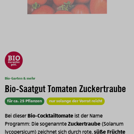
Bio-Garten & mehr
Bio-Saatgut Tomaten Zuckertraube
für ca. 25 Pflanzen
nur solange der Vorrat reicht
Bei dieser
Bio-Cocktailtomate
ist der Name
Programm: Die sogenannte
Zuckertraube
(Solanum
lycopersicum) zeichnet sich durch rote,
süße Früchte