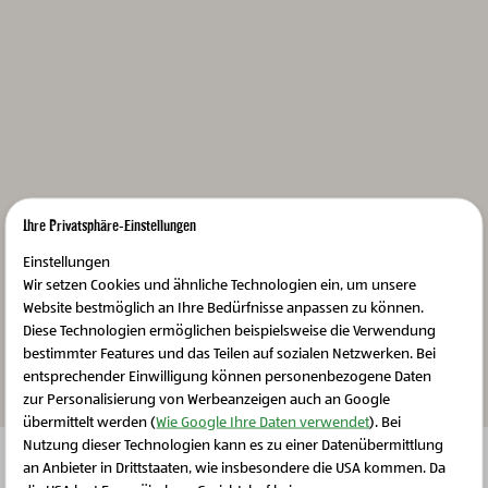
Produktdetails & Nährwerte
T
Ursprungsregion
T
Mehrwert für die Region
T
Ihre Privatsphäre-Einstellungen
Kreislauf des Lebens
T
Einstellungen
Wir setzen Cookies und ähnliche Technologien ein, um unsere
Website bestmöglich an Ihre Bedürfnisse anpassen zu können.
Diese Technologien ermöglichen beispielsweise die Verwendung
bestimmter Features und das Teilen auf sozialen Netzwerken. Bei
entsprechender Einwilligung können personenbezogene Daten
zur Personalisierung von Werbeanzeigen auch an Google
Weitere Produkte
übermittelt werden (
Wie Google Ihre Daten verwendet
). Bei
Nutzung dieser Technologien kann es zu einer Datenübermittlung
Bitte aktivieren Sie Cookies, um diesen Inhalt
an Anbieter in Drittstaaten, wie insbesondere die USA kommen. Da
anzuzeigen