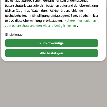
die USA laut Europäischem Gerichtshof kein angemessenes
Schließen Sie dieses Feld
Datenschutzniveau aufweist, bestehen aufgrund der Übermittlung
Risiken (Zugriff auf Daten durch US-Behörden, fehlende
Rechtsbehelfe). Ihr Einwilligung umfasst gemäß Art. 49 Abs. 1 lit. a
DSGVO diese Übermittlung in Drittstaaten. "
Nähere Informationen
zum Datenschutz und den Widerrufsmöglichkeiten
".
Einstellungen
Nur Notwendige
Alle bestätigen
Bio-Milch und Milchprodukte
Bio-Schaf-Topfen