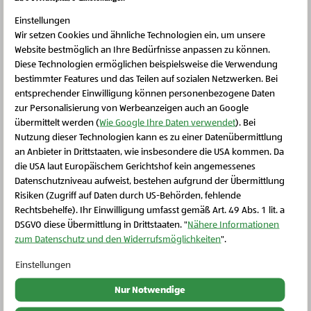
Magazin
Nachhaltigkeit. Neu denken.
erfahren Sie, wie
Sie
Achtsamkeit praktizieren
können.
Einstellungen
Wir setzen Cookies und ähnliche Technologien ein, um unsere
Website bestmöglich an Ihre Bedürfnisse anpassen zu können.
Zum Magazin
Diese Technologien ermöglichen beispielsweise die Verwendung
bestimmter Features und das Teilen auf sozialen Netzwerken. Bei
entsprechender Einwilligung können personenbezogene Daten
zur Personalisierung von Werbeanzeigen auch an Google
übermittelt werden (
Wie Google Ihre Daten verwendet
). Bei
Nutzung dieser Technologien kann es zu einer Datenübermittlung
an Anbieter in Drittstaaten, wie insbesondere die USA kommen. Da
die USA laut Europäischem Gerichtshof kein angemessenes
Schließen Sie dieses Feld
Datenschutzniveau aufweist, bestehen aufgrund der Übermittlung
Risiken (Zugriff auf Daten durch US-Behörden, fehlende
Rechtsbehelfe). Ihr Einwilligung umfasst gemäß Art. 49 Abs. 1 lit. a
DSGVO diese Übermittlung in Drittstaaten. "
Nähere Informationen
zum Datenschutz und den Widerrufsmöglichkeiten
".
Einstellungen
Nur Notwendige