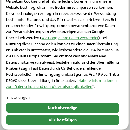
Wir setzen Cookies und ähnliche Technologien ein, um unsere
Website bestmöglich an Ihre Bedürfnisse anpassen zu können.
Diese Technologien ermöglichen beispielsweise die Verwendung
Schritt 5
bestimmter Features und das Teilen auf sozialen Netzwerken. Bei
entsprechender Einwilligung können personenbezogene Daten
Das gegrillte Gemüse gemeinsam mit einem
zur Personalisierung von Werbeanzeigen auch an Google
Schuss Schlagobers nach Belieben, dem Saft einer
übermittelt werden (
Wie Google Ihre Daten verwendet
). Bei
halben Zitrone, einer Prise Zucker und Salz in ein
Nutzung dieser Technologien kann es zu einer Datenübermittlung
an Anbieter in Drittstaaten, wie insbesondere die USA kommen. Da
Gefäß geben und cremig pürieren. Wer es etwas
die USA laut Europäischem Gerichtshof kein angemessenes
Schließen Sie dieses Feld
flüssiger möchte, kann nach und nach Wasser bzw.
Datenschutzniveau aufweist, bestehen aufgrund der Übermittlung
Schlagobers bis zum Erreichen der gewünschten
Risiken (Zugriff auf Daten durch US-Behörden, fehlende
Rechtsbehelfe). Ihr Einwilligung umfasst gemäß Art. 49 Abs. 1 lit. a
Konsistenz hinzufügen.
DSGVO diese Übermittlung in Drittstaaten. "
Nähere Informationen
zum Datenschutz und den Widerrufsmöglichkeiten
".
Einstellungen
Weitere Rezepte
Nur Notwendige
Alle bestätigen