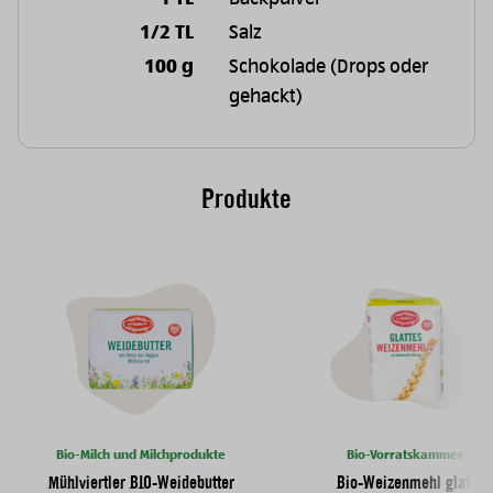
1/2 TL
Salz
100 g
Schokolade (Drops oder
gehackt)
Produkte
Bio-Milch und Milchprodukte
Bio-Vorratskammer
Mühlviertler BIO-Weidebutter
Bio-Weizenmehl glatt