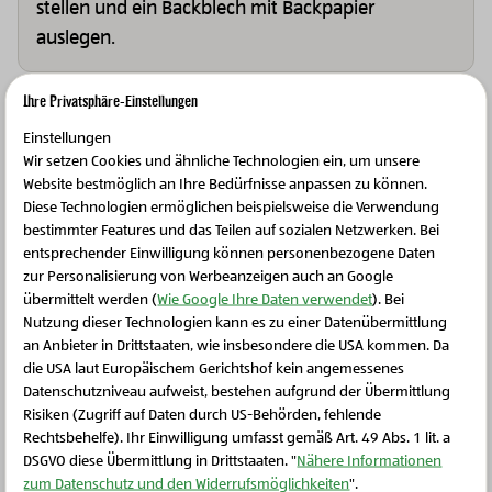
stellen und ein Backblech mit Backpapier
auslegen.
Ihre Privatsphäre-Einstellungen
Schritt 5
Einstellungen
Mit einem Eisportionierer Kugeln aus dem Keksteig
Wir setzen Cookies und ähnliche Technologien ein, um unsere
löffeln und diese mit ausreichend Abstand
Website bestmöglich an Ihre Bedürfnisse anpassen zu können.
Diese Technologien ermöglichen beispielsweise die Verwendung
voneinander auf das Backblech legen.
bestimmter Features und das Teilen auf sozialen Netzwerken. Bei
entsprechender Einwilligung können personenbezogene Daten
zur Personalisierung von Werbeanzeigen auch an Google
Schritt 6
übermittelt werden (
Wie Google Ihre Daten verwendet
). Bei
Nutzung dieser Technologien kann es zu einer Datenübermittlung
Nun die Kekse im vorgeheizten Backrohr bei
an Anbieter in Drittstaaten, wie insbesondere die USA kommen. Da
180°C Ober- und Unterhitze für ca. 20 Minuten
die USA laut Europäischem Gerichtshof kein angemessenes
Schließen Sie dieses Feld
backen und danach vollständig abkühlen lassen.
Datenschutzniveau aufweist, bestehen aufgrund der Übermittlung
Risiken (Zugriff auf Daten durch US-Behörden, fehlende
Rechtsbehelfe). Ihr Einwilligung umfasst gemäß Art. 49 Abs. 1 lit. a
DSGVO diese Übermittlung in Drittstaaten. "
Nähere Informationen
Schritt 7
zum Datenschutz und den Widerrufsmöglichkeiten
".