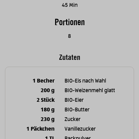
45 Min
Portionen
8
Zutaten
1 Becher
BIO-Eis nach Wahl
200 g
BIO-Weizenmehl glatt
2 Stück
BIO-Eier
180 g
BIO-Butter
230 g
Zucker
1 Päckchen
Vanillezucker
1 TL
Backpulver