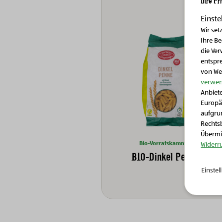
Ihre Pr
Einste
Wir set
Ihre B
die Ver
entspr
von We
verwen
Anbiete
Europä
aufgrun
Rechtsb
Übermit
Bio-Vorratskammer
Widerr
BIO-Dinkel Penne
Einste