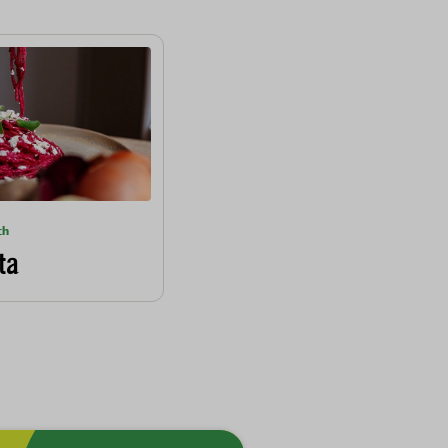
ch
ta