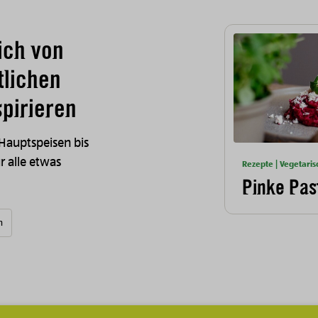
ich von
tlichen
pirieren
 Hauptspeisen bis
ür alle etwas
Rezepte | Vegetaris
Pinke Pas
n