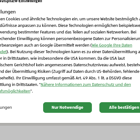
ivatsphäre-Einstellungen
llungen
zen Cookies und ähnliche Technologien ein, um unsere Website bestmöglich 
edürfnisse anpassen zu können. Diese Technologien ermöglichen beispielswe
wendung bestimmter Features und das Teilen auf sozialen Netzwerken. Bei
echender Einwilligung können personenbezogene Daten zur Personalisieru
rbeanzeigen auch an Google übermittelt werden (
Wie Google Ihre Daten
det
). Bei Nutzung dieser Technologien kann es zu einer Datenübermittlung 
r in Drittstaaten, wie insbesondere die USA kommen. Da die USA laut
Schließen Sie dieses Feld
ischem Gerichtshof kein angemessenes Datenschutzniveau aufweist, beste
d der Übermittlung Risiken (Zugriff auf Daten durch US-Behörden, fehlende
ehelfe). Ihr Einwilligung umfasst gemäß Art. 49 Abs. 1 lit. a DSGVO diese
tlung in Drittstaaten. "
Nähere Informationen zum Datenschutz und den
Bio-Vorratskammer
Bio-Vorratskammer
ufsmöglichkeiten
".
Bio-Dinkel Fleckerl
Bio-Dinkel Hörnchen
llungen
Nur Notwendige
Alle bestätigen