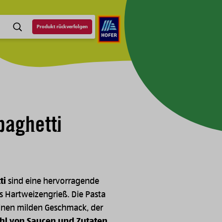
Produkt rückverfolgen
SUCHE
paghetti
ti
sind eine hervorragende
us Hartweizengrieß. Die Pasta
nen milden Geschmack, der
ahl von Saucen und Zutaten