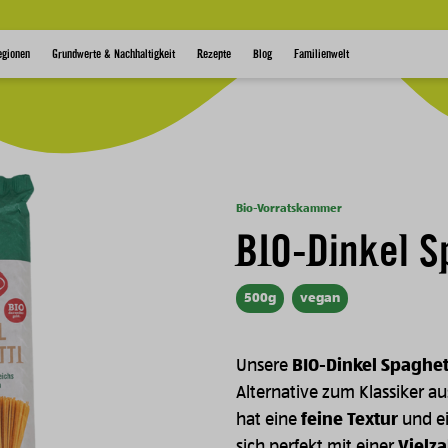
egionen
Grundwerte & Nachhaltigkeit
Rezepte
Blog
Familienwelt
Bio-Vorratskammer
BIO-Dinkel S
500g
vegan
Unsere
BIO-Dinkel Spaghet
Alternative zum Klassiker a
hat eine
feine Textur
und ei
sich perfekt mit einer
Vielz