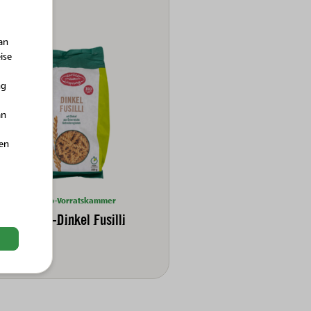
an
ise
ng
an
hen
Bio-Vorratskammer
BIO-Dinkel Fusilli