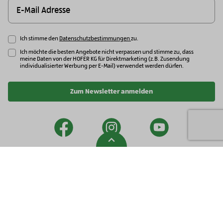
Ich stimme den
Datenschutzbestimmungen
zu.
Ich möchte die besten Angebote nicht verpassen und stimme zu, dass
meine Daten von der HOFER KG für Direktmarketing (z.B. Zusendung
individualisierter Werbung per E-Mail) verwendet werden dürfen.
Zum Newsletter anmelden
facebook
instagram
youtu
Zur Spitze gehen
Newsletter
Impressum
Datenschutzhinweise
Security Policy
Kontakt
Eine BIO-Eigenmarke von HOFER