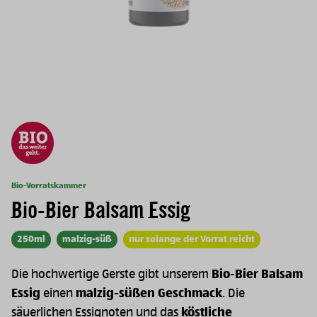
Bio-Vorratskammer
Bio-Bier Balsam Essig
250ml
malzig-süß
nur solange der Vorrat reicht
Die hochwertige Gerste gibt unserem
Bio-Bier Balsam
Essig
einen
malzig-süßen Geschmack
. Die
säuerlichen Essignoten und das
köstliche