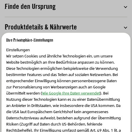
Finde den Ursprung
T
Produktdetails & Nährwerte
T
Ihre Privatsphäre-Einstellungen
Ursprungsregion
T
Einstellungen
Wir setzen Cookies und ähnliche Technologien ein, um unsere
Website bestmöglich an Ihre Bedürfnisse anpassen zu können.
Mehrwert für die Region
T
Diese Technologien ermöglichen beispielsweise die Verwendung
bestimmter Features und das Teilen auf sozialen Netzwerken. Bei
entsprechender Einwilligung können personenbezogene Daten
Kreislauf des Lebens
T
zur Personalisierung von Werbeanzeigen auch an Google
übermittelt werden (
Wie Google Ihre Daten verwendet
). Bei
Nutzung dieser Technologien kann es zu einer Datenübermittlung
an Anbieter in Drittstaaten, wie insbesondere die USA kommen. Da
die USA laut Europäischem Gerichtshof kein angemessenes
Schließen Sie dieses Feld
Datenschutzniveau aufweist, bestehen aufgrund der Übermittlung
Risiken (Zugriff auf Daten durch US-Behörden, fehlende
Weitere Produkte
Rechtsbehelfe). Ihr Einwilligung umfasst gemäß Art. 49 Abs. 1 lit. a