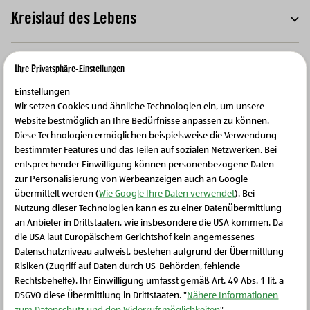
Kreislauf des Lebens
T
Ihre Privatsphäre-Einstellungen
Einstellungen
Weitere Produkte
Wir setzen Cookies und ähnliche Technologien ein, um unsere
Website bestmöglich an Ihre Bedürfnisse anpassen zu können.
Diese Technologien ermöglichen beispielsweise die Verwendung
bestimmter Features und das Teilen auf sozialen Netzwerken. Bei
entsprechender Einwilligung können personenbezogene Daten
zur Personalisierung von Werbeanzeigen auch an Google
übermittelt werden (
Wie Google Ihre Daten verwendet
). Bei
Nutzung dieser Technologien kann es zu einer Datenübermittlung
an Anbieter in Drittstaaten, wie insbesondere die USA kommen. Da
die USA laut Europäischem Gerichtshof kein angemessenes
Schließen Sie dieses Feld
Datenschutzniveau aufweist, bestehen aufgrund der Übermittlung
Risiken (Zugriff auf Daten durch US-Behörden, fehlende
Rechtsbehelfe). Ihr Einwilligung umfasst gemäß Art. 49 Abs. 1 lit. a
DSGVO diese Übermittlung in Drittstaaten. "
Nähere Informationen
zum Datenschutz und den Widerrufsmöglichkeiten
".