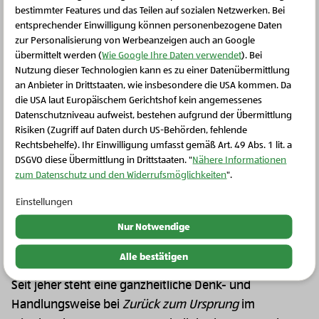
bestimmter Features und das Teilen auf sozialen Netzwerken. Bei
entsprechender Einwilligung können personenbezogene Daten
zur Personalisierung von Werbeanzeigen auch an Google
übermittelt werden (
Wie Google Ihre Daten verwendet
). Bei
Bio-Getränke
Bio-Getränke
Nutzung dieser Technologien kann es zu einer Datenübermittlung
Bio-Karottensaft
BIO-Apfel Birnen Saft
an Anbieter in Drittstaaten, wie insbesondere die USA kommen. Da
die USA laut Europäischem Gerichtshof kein angemessenes
Schließen Sie dieses Feld
Datenschutzniveau aufweist, bestehen aufgrund der Übermittlung
Risiken (Zugriff auf Daten durch US-Behörden, fehlende
Rechtsbehelfe). Ihr Einwilligung umfasst gemäß Art. 49 Abs. 1 lit. a
DSGVO diese Übermittlung in Drittstaaten. "
Nähere Informationen
zum Datenschutz und den Widerrufsmöglichkeiten
".
Einstellungen
Nur Notwendige
Alle bestätigen
Seit jeher steht eine ganzheitliche Denk- und
Handlungsweise bei
Zurück zum Ursprung
im