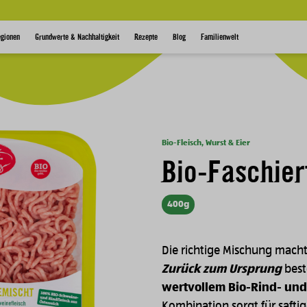
egionen
Grundwerte & Nachhaltigkeit
Rezepte
Blog
Familienwelt
Bio-Fleisch, Wurst & Eier
Bio-Faschier
400g
Die richtige Mischung macht
Zurück zum Ursprung
best
wertvollem Bio-Rind- und
Kombination sorgt für safti