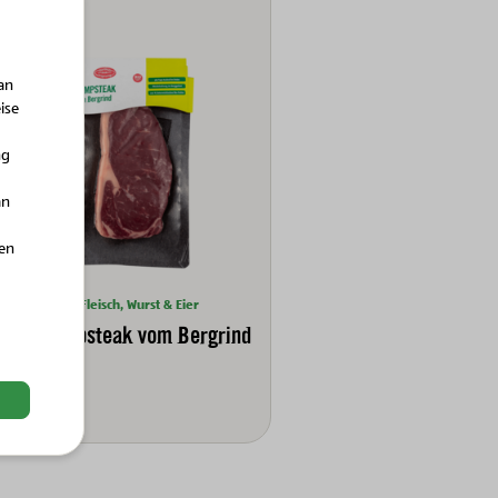
an
ise
ng
an
hen
Bio-Fleisch, Wurst & Eier
Bio-Rumpsteak vom Bergrind