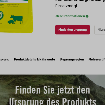
Einsatzmögl...
Mehr Informationen
Finde den Ursprung
Filial
sprung
Produktdetails & Nährwerte
Ursprungsregion
Mehrwert f
Finden Sie jetzt den
Ursprung des Produkts