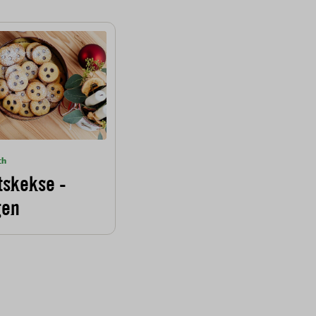
ch
skekse -
gen