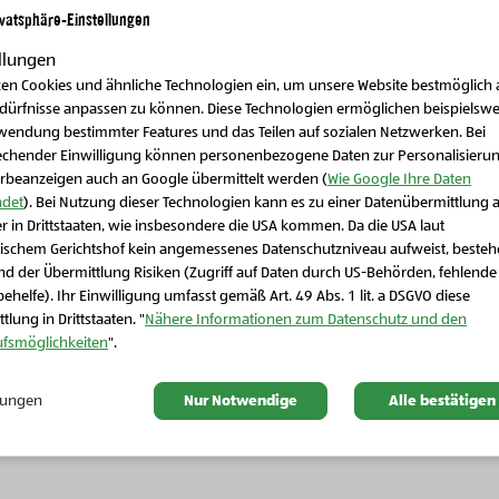
ivatsphäre-Einstellungen
llungen
zen Cookies und ähnliche Technologien ein, um unsere Website bestmöglich 
edürfnisse anpassen zu können. Diese Technologien ermöglichen beispielswe
wendung bestimmter Features und das Teilen auf sozialen Netzwerken. Bei
echender Einwilligung können personenbezogene Daten zur Personalisieru
rbeanzeigen auch an Google übermittelt werden (
Wie Google Ihre Daten
det
). Bei Nutzung dieser Technologien kann es zu einer Datenübermittlung 
r in Drittstaaten, wie insbesondere die USA kommen. Da die USA laut
Schließen Sie dieses Feld
ischem Gerichtshof kein angemessenes Datenschutzniveau aufweist, beste
d der Übermittlung Risiken (Zugriff auf Daten durch US-Behörden, fehlende
Bio-Fleisch, Wurst & Eier
ehelfe). Ihr Einwilligung umfasst gemäß Art. 49 Abs. 1 lit. a DSGVO diese
Bio-Fleisch, Wurst & Eier
Bio-Rib Eye Steak vom
tlung in Drittstaaten. "
Nähere Informationen zum Datenschutz und den
Bio-Landhendl Steakies
ufsmöglichkeiten
".
Bergrind
llungen
Nur Notwendige
Alle bestätigen