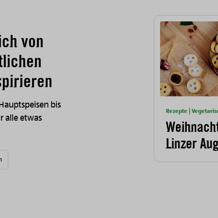
ich von
tlichen
pirieren
 Hauptspeisen bis
Rezepte | Vegetaris
ür alle etwas
Weihnacht
Linzer Au
n