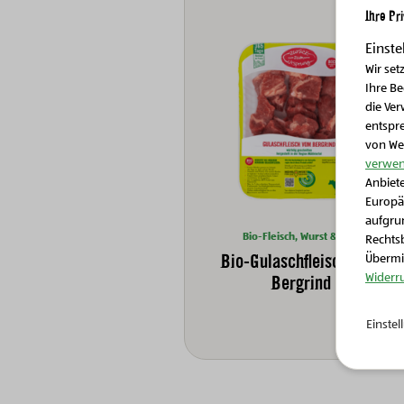
Ihre Pr
Einste
Wir set
Ihre B
die Ver
entspr
von We
verwen
Anbiete
Europä
aufgrun
Bio-Fleisch, Wurst & Eier
Rechtsb
Bio-Gulaschfleisch vom
Übermit
Widerr
Bergrind
Einste