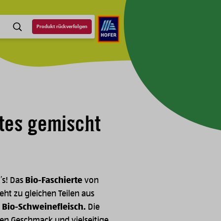
Produkt rückverfolgen
SUCHE
tes gemischt
’s! Das
Bio-Faschierte
von
eht zu gleichen Teilen aus
 Bio-Schweinefleisch.
Die
gen Geschmack und vielseitige