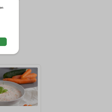
hen
 und gleich