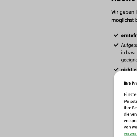
Wir geben I
möglichst 
erntefr
Aufgepa
in bzw.
geeignet
nicht 
anschli
Ihre Pr
nicht z
essen ?
Einste
Wir set
garen 
Ihre B
oder im
die Ver
umso me
entspr
von We
Garflüs
verwen
Erdäpfe