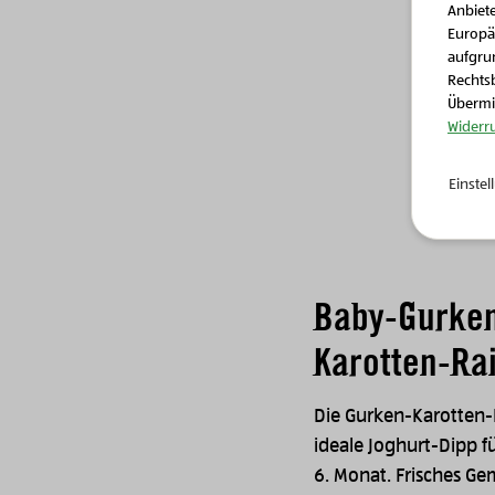
Anbiete
entsor
Europä
Gekocht
aufgrun
Rechtsb
essen
Übermit
Widerr
Einste
Baby-Gurke
Karotten-Ra
Die Gurken-Karotten-R
ideale Joghurt-Dipp 
6. Monat. Frisches G