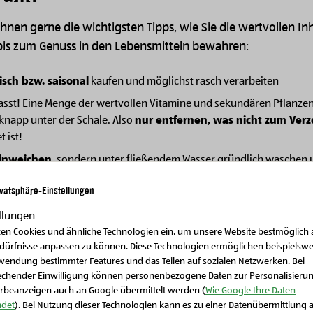
hnen gerne die wichtigsten Tipps, wie Sie die wertvollen Inh
bis zum Genuss in den Lebensmitteln bewahren:
isch bzw. saisonal
kaufen und möglichst rasch verarbeiten
sst! Eine Menge der wertvollen Vitamine und sekundären Pflanzens
 knapp unter der Schale. Also
nur entfernen, was nicht zum Verz
 ist!
einweichen
, sondern unter fließendem Wasser gründlich waschen 
eßend zerkleinern
ivatsphäre-Einstellungen
erkleinert stehen lassen, sondern unmittelbar weiterverarbeiten (o
)
llungen
zen Cookies und ähnliche Technologien ein, um unsere Website bestmöglich 
ist nährstoffschonend
: Obst und Gemüse in möglichst wenig Was
edürfnisse anpassen zu können. Diese Technologien ermöglichen beispielswe
 Wasserdampf dämpfen. Je größer die Wassermenge und je länger d
wendung bestimmter Features und das Teilen auf sozialen Netzwerken. Bei
hr wertvolle Inhaltsstoffe gehen verloren!
echender Einwilligung können personenbezogene Daten zur Personalisieru
rbeanzeigen auch an Google übermittelt werden (
Wie Google Ihre Daten
sigkeit
für die Zubereitung von Breien weiterverwenden! Ausnahm
det
). Bei Nutzung dieser Technologien kann es zu einer Datenübermittlung 
ln, nitrathaltigem Gemüse wie roten Rüben und Hülsenfrüchten d