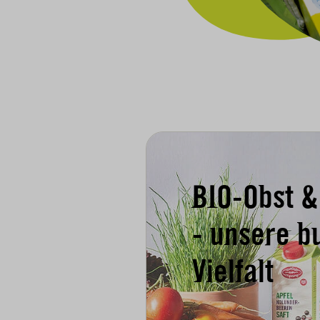
BIO-Obst 
- unsere b
Vielfalt