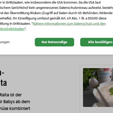
r in Drittstaaten, wie insbesondere die USA kommen. Da die USA laut
Schließen Sie dieses Feld
gen!
ischem Gerichtshof kein angemessenes Datenschutzniveau aufweist, beste
e bzw. gegarte Speisen - wann immer es geht -
frisch zubereiten
d der Übermittlung Risiken (Zugriff auf Daten durch US-Behörden, fehlende
ehelfe). Ihr Einwilligung umfasst gemäß Art. 49 Abs. 1 lit. a DSGVO diese
tlung in Drittstaaten. "
Nähere Informationen zum Datenschutz und den
ufsmöglichkeiten
".
llungen
Nur Notwendige
Alle bestätigen
n-
ita
aita ist der
für Babys ab dem
emüse kombiniert