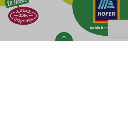
Zur Spitze gehen
Keine Neuigkeiten verpassen, mit dem
Zurück zum Ursprung
Newsletter!
Ich stimme den
Datenschutzbestimmungen
zu.
Ich möchte die besten Angebote nicht verpassen und stimme zu, dass
meine Daten von der HOFER KG für Direktmarketing (z.B. Zusendung
individualisierter Werbung per E-Mail) verwendet werden dürfen.
Zum Newsletter anmelden