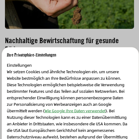
Nachhaltige Bewirtschaftung für gesunde
Böden
Ihre Privatsphäre-Einstellungen
Unsere Ursprungs-Bäuerinnen und Bauern achten
Einstellungen
darauf, den Boden durch eine
natürliche
Wir setzen Cookies und ähnliche Technologien ein, um unsere
Website bestmöglich an Ihre Bedürfnisse anpassen zu können.
Kreislaufwirtschaft
mit ausreichend Nährstoffen zu
Diese Technologien ermöglichen beispielsweise die Verwendung
versorgen und das Bodenleben aktiv zu halten. Durch
bestimmter Features und das Teilen auf sozialen Netzwerken. Bei
diese Art der regionalen biologischen Landwirtschaft
entsprechender Einwilligung können personenbezogene Daten
bleiben die Böden gesund und widerstandsfähig.
zur Personalisierung von Werbeanzeigen auch an Google
übermittelt werden (
Wie Google Ihre Daten verwendet
). Bei
Nutzung dieser Technologien kann es zu einer Datenübermittlung
an Anbieter in Drittstaaten, wie insbesondere die USA kommen. Da
die USA laut Europäischem Gerichtshof kein angemessenes
Schließen Sie dieses Feld
Datenschutzniveau aufweist, bestehen aufgrund der Übermittlung