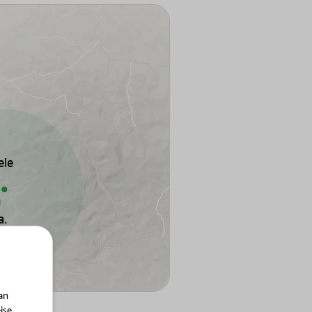
ele
n
a.
an
ise