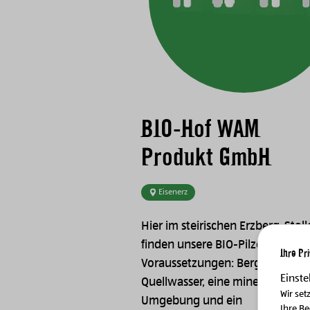
BIO-Hof WAM
Produkt GmbH
Eisenerz
Hier im steirischen Erzberg-Stol
finden unsere BIO-Pilze die idea
Ihre Pr
Voraussetzungen: Bergluft,
Einste
Quellwasser, eine mineralhaltige
Wir set
Umgebung und ein
Ihre B