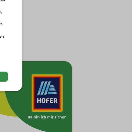
ng
an
hen