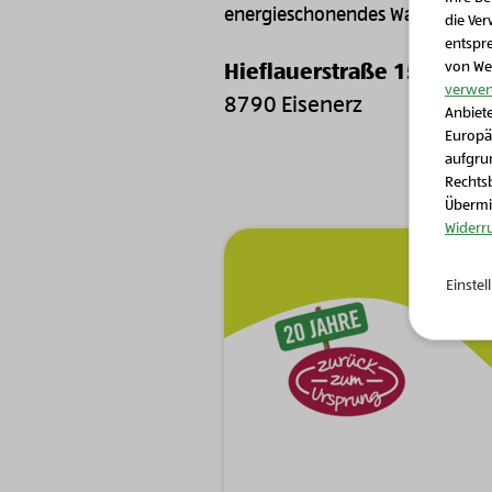
energieschonendes Wachstum.
die Ver
entspr
von We
Hieflauerstraße 15
verwen
8790 Eisenerz
Anbiete
Europä
aufgrun
Rechtsb
Übermit
Widerr
Zur Hauptnavigation
Einste