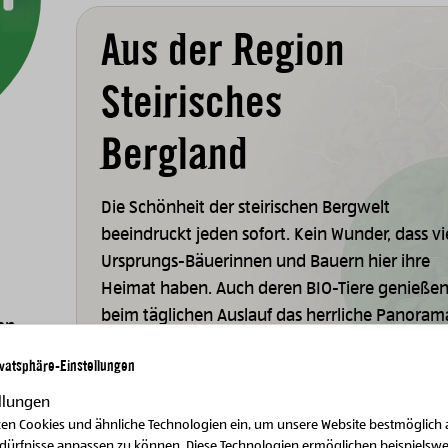
Aus der Region
Steirisches
Bergland
Die Schönheit der steirischen Bergwelt
beeindruckt jeden sofort. Kein Wunder, dass vi
Ursprungs-Bäuerinnen und Bauern hier ihre
Heimat haben. Auch deren BIO-Tiere genieße
beim täglichen Auslauf das herrliche Panoram
len
len
ivatsphäre-Einstellungen
Zur Region
llungen
zen Cookies und ähnliche Technologien ein, um unsere Website bestmöglich 
edürfnisse anpassen zu können. Diese Technologien ermöglichen beispielswe