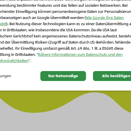
wendung bestimmter Features und das Teilen auf sozialen Netzwerken. Bei
echender Einwilligung können personenbezogene Daten zur Personalisieru
rbeanzeigen auch an Google übermittelt werden (
Wie Google Ihre Daten
det
). Bei Nutzung dieser Technologien kann es zu einer Datenübermittlung 
r in Drittstaaten, wie insbesondere die USA kommen. Da die USA laut
Schließen Sie dieses Feld
ischem Gerichtshof kein angemessenes Datenschutzniveau aufweist, beste
d der Übermittlung Risiken (Zugriff auf Daten durch US-Behörden, fehlende
ehelfe). Ihr Einwilligung umfasst gemäß Art. 49 Abs. 1 lit. a DSGVO diese
tlung in Drittstaaten. "
Nähere Informationen zum Datenschutz und den
ufsmöglichkeiten
".
llungen
Nur Notwendige
Alle bestätigen